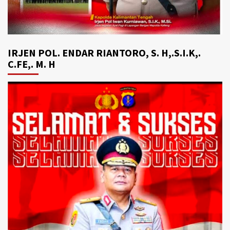
IRJEN POL. ENDAR RIANTORO, S. H,.S.I.K,.
C.FE,. M. H