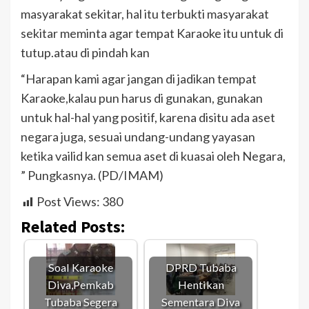
masyarakat sekitar, hal itu terbukti masyarakat
sekitar meminta agar tempat Karaoke itu untuk di
tutup.atau di pindah kan
“Harapan kami agar jangan di jadikan tempat
Karaoke,kalau pun harus di gunakan, gunakan
untuk hal-hal yang positif, karena disitu ada aset
negara juga, sesuai undang-undang yayasan
ketika vailid kan semua aset di kuasai oleh Negara,
” Pungkasnya. (PD/IMAM)
Post Views:
380
Related Posts:
Soal Karaoke
DPRD Tubaba
Diva,Pemkab
Hentikan
Tubaba Segera
Sementara Diva