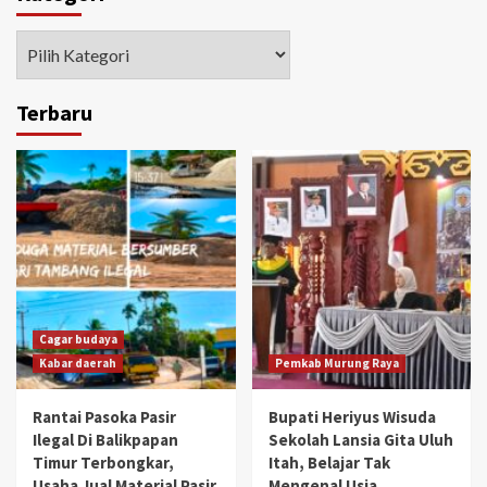
Kategori
Terbaru
Cagar budaya
Kabar daerah
Pemkab Murung Raya
Rantai Pasoka Pasir
Bupati Heriyus Wisuda
Ilegal Di Balikpapan
Sekolah Lansia Gita Uluh
Timur Terbongkar,
Itah, Belajar Tak
Usaha Jual Material Pasir
Mengenal Usia