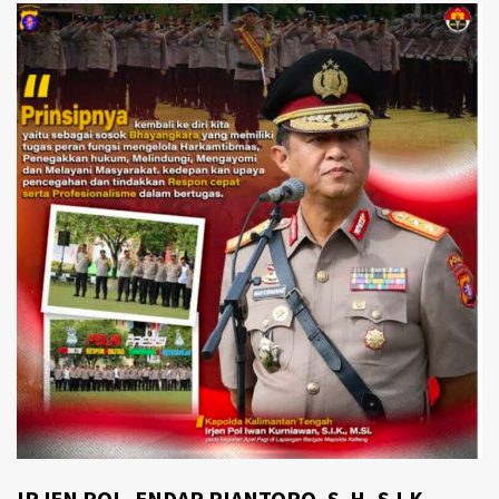
IRJEN POL. ENDAR RIANTORO, S. H,.S.I.K,.