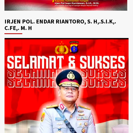
IRJEN POL. ENDAR RIANTORO, S. H,.S.I.K,.
C.FE,. M. H