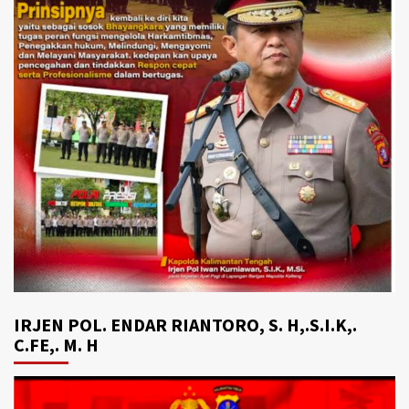
IRJEN POL. ENDAR RIANTORO, S. H,.S.I.K,.
C.FE,. M. H