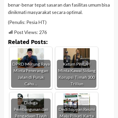
benar-benar tepat sasaran dan fasilitas umum bisa
dinikmati masyarakat secara optimal.
(Penulis: Pesia HT)
Post Views:
276
Related Posts:
DPRD Murung Raya
Ketum PWDPI
Minta Penerangan
Minta Kawal Sidang
Jalan di Puruk
Korupsi Timah 300
Cahu…
Triliun
Diduga
Pembangunan dan
Dedi Sopyan Resmi
Pengadaan Tiyuh
Maju Pilkati Karta