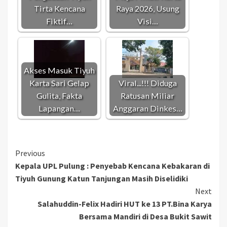
Tirta Kencana
Raya 2026, Usung
Fiktif…
Visi…
Akses Masuk Tiyuh
Karta Sari Gelap
Viral...!!! Diduga
Gulita, Fakta
Ratusan Miliar
Lapangan…
Anggaran Dinkes…
Continue
Previous
Kepala UPL Pulung : Penyebab Kencana Kebakaran di
Reading
Tiyuh Gunung Katun Tanjungan Masih Diselidiki
Next
Salahuddin-Felix Hadiri HUT ke 13 PT.Bina Karya
Bersama Mandiri di Desa Bukit Sawit