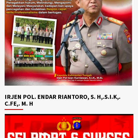
IRJEN POL. ENDAR RIANTORO, S. H,.S.I.K,.
C.FE,. M. H