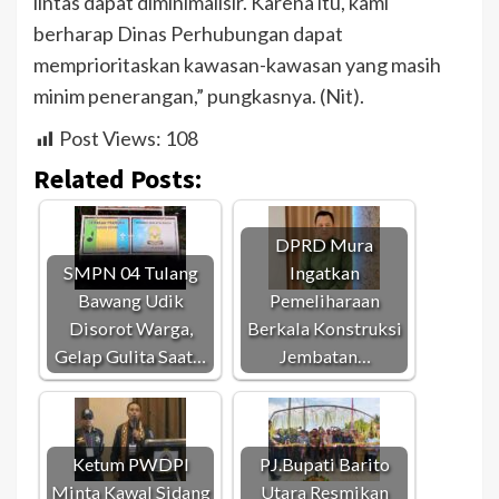
lintas dapat diminimalisir. Karena itu, kami
berharap Dinas Perhubungan dapat
memprioritaskan kawasan-kawasan yang masih
minim penerangan,” pungkasnya. (Nit).
Post Views:
108
Related Posts:
DPRD Mura
SMPN 04 Tulang
Ingatkan
Bawang Udik
Pemeliharaan
Disorot Warga,
Berkala Konstruksi
Gelap Gulita Saat…
Jembatan…
Ketum PWDPI
PJ.Bupati Barito
Minta Kawal Sidang
Utara Resmikan