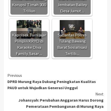
Korupsi Timah 300
Jembatan Bailey
Triliun
Desa Jamut…
Kapolsek Tumijajar
Satlantas Polres
Pimpin KRYD di
Tulang Bawang
Karaoke Diva
Barat Sosialisasi
Family, Sasar…
Tertib…
Continue
Previous
DPRD Murung Raya Dukung Peningkatan Kualitas
Reading
PAUD untuk Wujudkan Generasi Unggul
Next
Johansyah: Perubahan Anggaran Harus Dorong
Pemerataan Pembangunan di Murung Raya