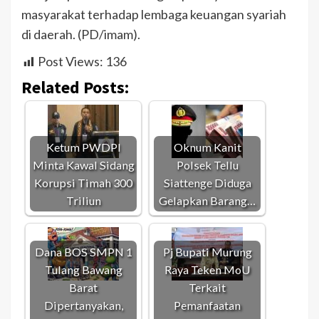
masyarakat terhadap lembaga keuangan syariah
di daerah. (PD/imam).
Post Views:
136
Related Posts:
Ketum PWDPI
Oknum Kanit
Minta Kawal Sidang
Polsek Tellu
Korupsi Timah 300
Siattenge Diduga
Triliun
Gelapkan Barang…
Dana BOS SMPN 1
Pj Bupati Murung
Tulang Bawang
Raya Teken MoU
Barat
Terkait
Dipertanyakan,
Pemanfaatan