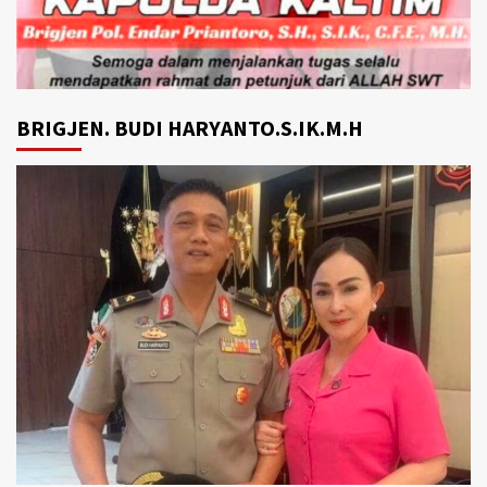
BRIGJEN. BUDI HARYANTO.S.IK.M.H