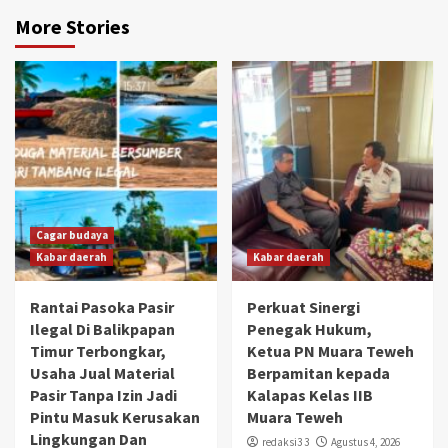
More Stories
Cagar budaya
Kabar daerah
Kabar daerah
Rantai Pasoka Pasir
Perkuat Sinergi
Ilegal Di Balikpapan
Penegak Hukum,
Timur Terbongkar,
Ketua PN Muara Teweh
Usaha Jual Material
Berpamitan kepada
Pasir Tanpa Izin Jadi
Kalapas Kelas IIB
Pintu Masuk Kerusakan
Muara Teweh
Lingkungan Dan
redaksi3 3
Agustus 4, 2026