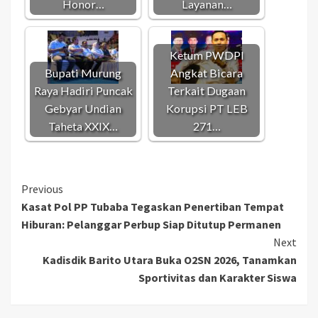
Honor…
Layanan…
Ketum PWDPI
Bupati Murung
Angkat Bicara
Raya Hadiri Puncak
Terkait Dugaan
Gebyar Undian
Korupsi PT LEB
Taheta XXIX…
271…
Continue
Previous
Kasat Pol PP Tubaba Tegaskan Penertiban Tempat
Reading
Hiburan: Pelanggar Perbup Siap Ditutup Permanen
Next
Kadisdik Barito Utara Buka O2SN 2026, Tanamkan
Sportivitas dan Karakter Siswa