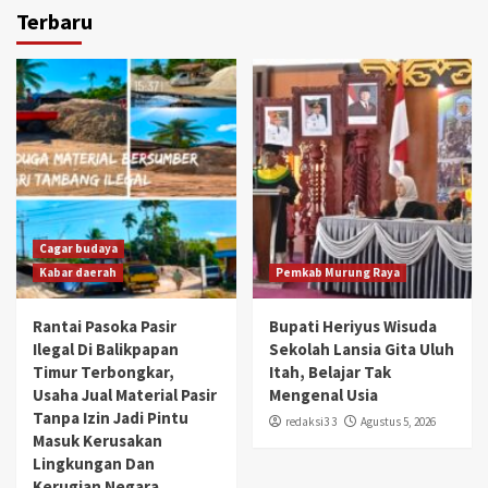
Terbaru
Cagar budaya
Kabar daerah
Pemkab Murung Raya
Rantai Pasoka Pasir
Bupati Heriyus Wisuda
Ilegal Di Balikpapan
Sekolah Lansia Gita Uluh
Timur Terbongkar,
Itah, Belajar Tak
Usaha Jual Material Pasir
Mengenal Usia
Tanpa Izin Jadi Pintu
redaksi3 3
Agustus 5, 2026
Masuk Kerusakan
Lingkungan Dan
Kerugian Negara