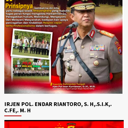
IRJEN POL. ENDAR RIANTORO, S. H,.S.I.K,.
C.FE,. M. H