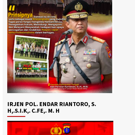
IRJEN POL. ENDAR RIANTORO, S.
H,.S.I.K,. C.FE,. M. H