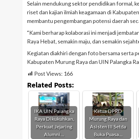
Selain mendukung sektor pendidikan formal, 
riset dan kajian ilmiah keagamaan di Kabupat
membantu pengembangan potensi daerah secara 
“Kami berharap kolaborasi ini menjadi jembat
Raya Hebat, semakin maju, dan semakin sejaht
Kegiatan diakhiri dengan foto bersama serta
Kabupaten Murung Raya dan UIN Palangka Raya
Post Views:
166
Related Posts:
IKA UIN Palangka
Ketua DPRD
Raya Dikukuhkan,
Murung Raya dan
Perkuat Jejaring
Asisten III Setda
Alumni…
Buka Puasa…