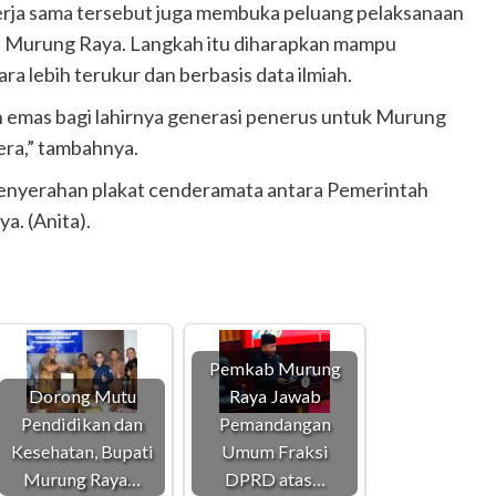
kerja sama tersebut juga membuka peluang pelaksanaan
en Murung Raya. Langkah itu diharapkan mampu
lebih terukur dan berbasis data ilmiah.
an emas bagi lahirnya generasi penerus untuk Murung
era,” tambahnya.
 penyerahan plakat cenderamata antara Pemerintah
. (Anita).
Pemkab Murung
Dorong Mutu
Raya Jawab
Pendidikan dan
Pemandangan
Kesehatan, Bupati
Umum Fraksi
Murung Raya…
DPRD atas…