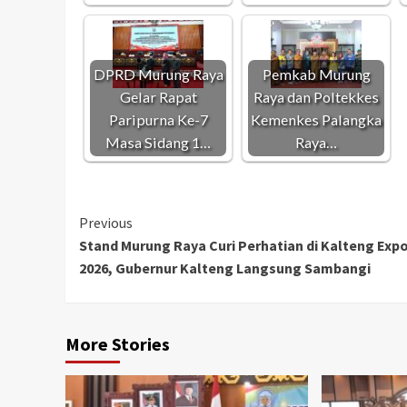
DPRD Murung Raya
Pemkab Murung
Gelar Rapat
Raya dan Poltekkes
Paripurna Ke-7
Kemenkes Palangka
Masa Sidang 1…
Raya…
Continue
Previous
Stand Murung Raya Curi Perhatian di Kalteng Exp
Reading
2026, Gubernur Kalteng Langsung Sambangi
More Stories