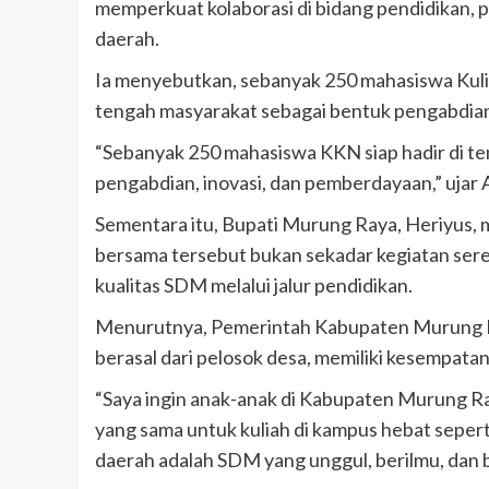
memperkuat kolaborasi di bidang pendidikan,
daerah.
Ia menyebutkan, sebanyak 250 mahasiswa Kuli
tengah masyarakat sebagai bentuk pengabdia
“Sebanyak 250 mahasiswa KKN siap hadir di
pengabdian, inovasi, dan pemberdayaan,” ujar
Sementara itu, Bupati Murung Raya, Heriyus
bersama tersebut bukan sekadar kegiatan sere
kualitas SDM melalui jalur pendidikan.
Menurutnya, Pemerintah Kabupaten Murung Ra
berasal dari pelosok desa, memiliki kesempata
“Saya ingin anak-anak di Kabupaten Murung Ray
yang sama untuk kuliah di kampus hebat sepert
daerah adalah SDM yang unggul, berilmu, dan b