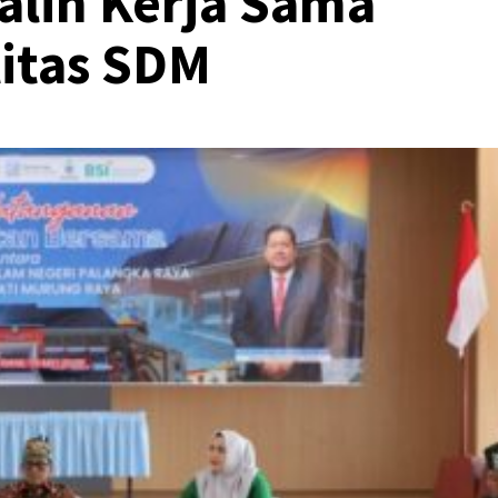
alin Kerja Sama
itas SDM