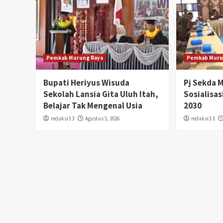
Pemkab Murung Raya
Pemkab Muru
Bupati Heriyus Wisuda
Pj Sekda 
Sekolah Lansia Gita Uluh Itah,
Sosialisa
Belajar Tak Mengenal Usia
2030
redaksi3 3
Agustus 5, 2026
redaksi3 3