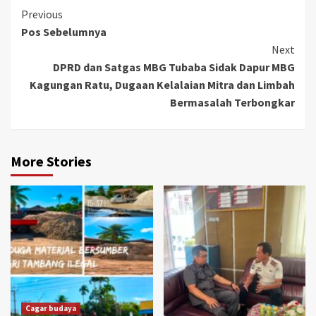
Continue
Previous
Pos Sebelumnya
Reading
Next
DPRD dan Satgas MBG Tubaba Sidak Dapur MBG
Kagungan Ratu, Dugaan Kelalaian Mitra dan Limbah
Bermasalah Terbongkar
More Stories
Cagar budaya