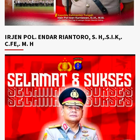
IRJEN POL. ENDAR RIANTORO, S. H,.S.I.K,.
C.FE,. M. H