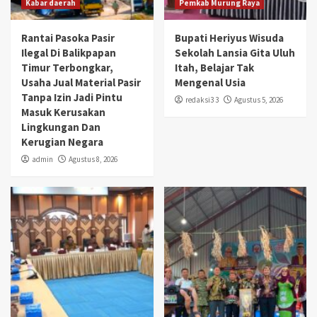
Kabar daerah
Pemkab Murung Raya
Rantai Pasoka Pasir
Bupati Heriyus Wisuda
Ilegal Di Balikpapan
Sekolah Lansia Gita Uluh
Timur Terbongkar,
Itah, Belajar Tak
Usaha Jual Material Pasir
Mengenal Usia
Tanpa Izin Jadi Pintu
redaksi3 3
Agustus 5, 2026
Masuk Kerusakan
Lingkungan Dan
Kerugian Negara
admin
Agustus 8, 2026