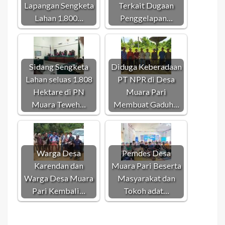
Lapangan Sengketa
Terkait Dugaan
Lahan 1.800…
Penggelapan…
Sidang Sengketa
Diduga Keberadaan
Lahan seluas 1.808
PT NPR di Desa
Hektare di PN
Muara Pari
Muara Teweh…
Membuat Gaduh…
Warga Desa
Pemdes Desa
Karendan dan
Muara Pari Beserta
Warga Desa Muara
Masyarakat dan
Pari Kembali…
Tokoh adat…