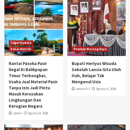
Cagar budaya
Kabar daerah
Pemkab Murung Raya
Rantai Pasoka Pasir
Bupati Heriyus Wisuda
Ilegal Di Balikpapan
Sekolah Lansia Gita Uluh
Timur Terbongkar,
Itah, Belajar Tak
Usaha Jual Material Pasir
Mengenal Usia
Tanpa Izin Jadi Pintu
redaksi3 3
Agustus 5, 2026
Masuk Kerusakan
Lingkungan Dan
Kerugian Negara
admin
Agustus 8, 2026