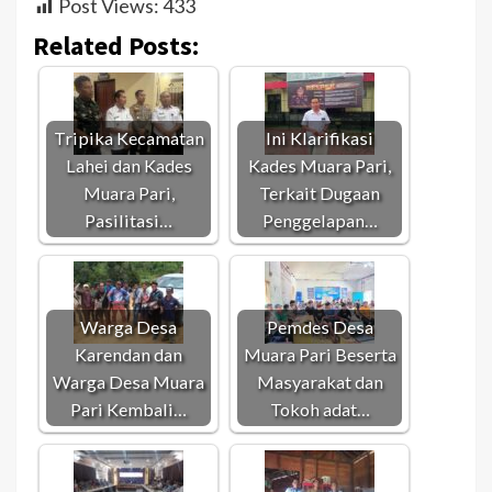
Post Views:
433
Related Posts:
Tripika Kecamatan
Ini Klarifikasi
Lahei dan Kades
Kades Muara Pari,
Muara Pari,
Terkait Dugaan
Pasilitasi…
Penggelapan…
Warga Desa
Pemdes Desa
Karendan dan
Muara Pari Beserta
Warga Desa Muara
Masyarakat dan
Pari Kembali…
Tokoh adat…