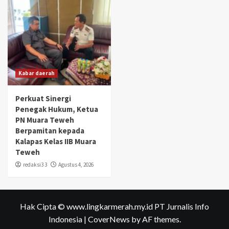
Kabar daerah
Perkuat Sinergi
Penegak Hukum, Ketua
PN Muara Teweh
Berpamitan kepada
Kalapas Kelas IIB Muara
Teweh
redaksi3 3
Agustus 4, 2026
Hak Cipta © www.lingkarmerah.my.id PT Jurnalis Info
Indonesia
|
CoverNews
by AF themes.