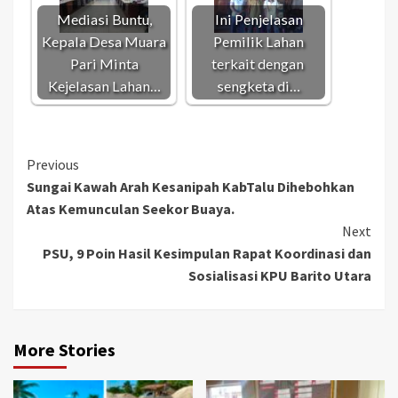
Mediasi Buntu,
Ini Penjelasan
Kepala Desa Muara
Pemilik Lahan
Pari Minta
terkait dengan
Kejelasan Lahan…
sengketa di…
Continue
Previous
Sungai Kawah Arah Kesanipah KabTalu Dihebohkan
Reading
Atas Kemunculan Seekor Buaya.
Next
PSU, 9 Poin Hasil Kesimpulan Rapat Koordinasi dan
Sosialisasi KPU Barito Utara
More Stories