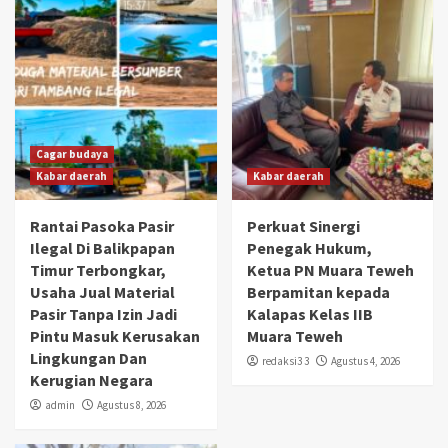
Cagar budaya
Kabar daerah
Kabar daerah
Rantai Pasoka Pasir
Perkuat Sinergi
Ilegal Di Balikpapan
Penegak Hukum,
Timur Terbongkar,
Ketua PN Muara Teweh
Usaha Jual Material
Berpamitan kepada
Pasir Tanpa Izin Jadi
Kalapas Kelas IIB
Pintu Masuk Kerusakan
Muara Teweh
Lingkungan Dan
redaksi3 3
Agustus 4, 2026
Kerugian Negara
admin
Agustus 8, 2026