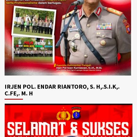
IRJEN POL. ENDAR RIANTORO, S. H,.S.I.K,.
C.FE,. M. H