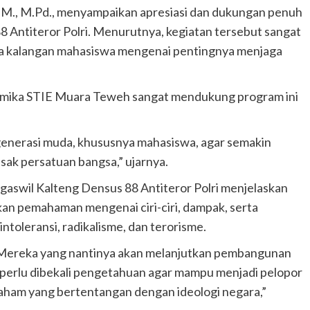
 M.M., M.Pd., menyampaikan apresiasi dan dukungan penuh
 Antiteror Polri. Menurutnya, kegiatan tersebut sangat
 kalangan mahasiswa mengenai pentingnya menjaga
emika STIE Muara Teweh sangat mendukung program ini
a generasi muda, khususnya mahasiswa, agar semakin
k persatuan bangsa,” ujarnya.
atgaswil Kalteng Densus 88 Antiteror Polri menjelaskan
kan pemahaman mengenai ciri-ciri, dampak, serta
toleransi, radikalisme, dan terorisme.
 Mereka yang nantinya akan melanjutkan pembangunan
 perlu dibekali pengetahuan agar mampu menjadi pelopor
aham yang bertentangan dengan ideologi negara,”