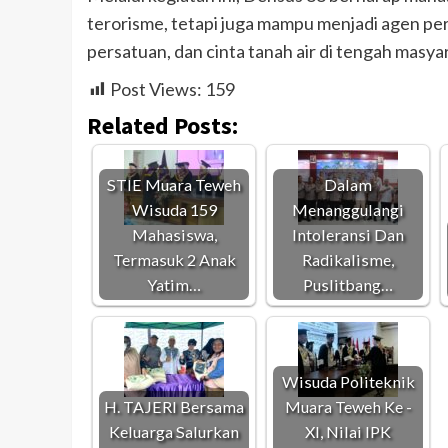
terorisme, tetapi juga mampu menjadi agen per
persatuan, dan cinta tanah air di tengah masyar
Post Views:
159
Related Posts:
STIE Muara Teweh
Dalam
Wisuda 159
Menanggulangi
Mahasiswa,
Intoleransi Dan
Termasuk 2 Anak
Radikalisme,
Yatim…
Puslitbang…
Wisuda Politeknik
H. TAJERI Bersama
Muara Teweh Ke -
Keluarga Salurkan
Xl, Nilai IPK