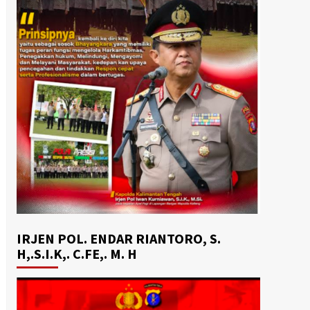
IRJEN POL. ENDAR RIANTORO, S.
H,.S.I.K,. C.FE,. M. H