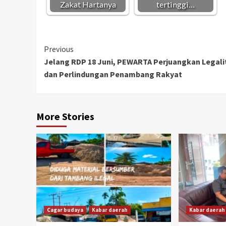
Zakat Hartanya
tertinggi…
Continue
Previous
Jelang RDP 18 Juni, PEWARTA Perjuangkan Legali
Reading
dan Perlindungan Penambang Rakyat
More Stories
Cagar budaya
Kabar daerah
Kabar daerah