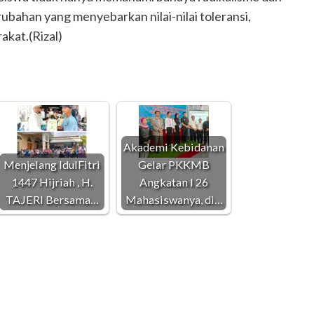
ubahan yang menyebarkan nilai-nilai toleransi,
akat.(Rizal)
Akademi Kebidanan
Menjelang IdulFitri
Gelar PKKMB
1447 Hijriah , H.
Angkatan I 26
TAJERI Bersama…
Mahasiswanya, di…