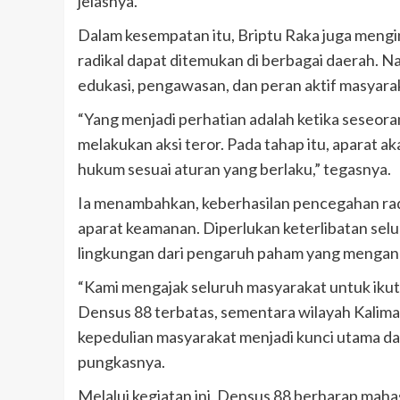
jelasnya.
Dalam kesempatan itu, Briptu Raka juga meng
radikal dapat ditemukan di berbagai daerah. N
edukasi, pengawasan, dan peran aktif masyara
“Yang menjadi perhatian adalah ketika seseora
melakukan aksi teror. Pada tahap itu, aparat
hukum sesuai aturan yang berlaku,” tegasnya.
Ia menambahkan, keberhasilan pencegahan rad
aparat keamanan. Diperlukan keterlibatan se
lingkungan dari pengaruh paham yang mengan
“Kami mengajak seluruh masyarakat untuk ikut
Densus 88 terbatas, sementara wilayah Kaliman
kepedulian masyarakat menjadi kunci utama d
pungkasnya.
Melalui kegiatan ini, Densus 88 berharap mah