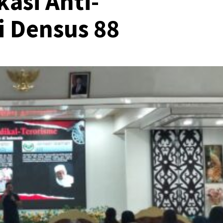
asi Anti-
i Densus 88