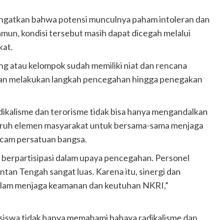
ingatkan bahwa potensi munculnya paham intoleran dan
amun, kondisi tersebut masih dapat dicegah melalui
kat.
ng atau kelompok sudah memiliki niat dan rencana
 akan melakukan langkah pencegahan hingga penegakan
ikalisme dan terorisme tidak bisa hanya mengandalkan
luruh elemen masyarakat untuk bersama-sama menjaga
cam persatuan bangsa.
 berpartisipasi dalam upaya pencegahan. Personel
tan Tengah sangat luas. Karena itu, sinergi dan
alam menjaga keamanan dan keutuhan NKRI,”
asiswa tidak hanya memahami bahaya radikalisme dan