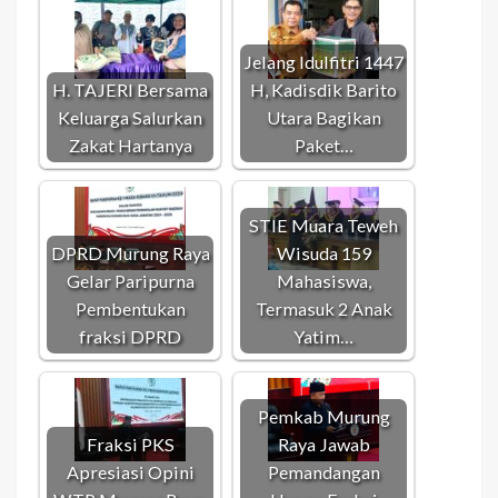
Jelang Idulfitri 1447
H. TAJERI Bersama
H, Kadisdik Barito
Keluarga Salurkan
Utara Bagikan
Zakat Hartanya
Paket…
STIE Muara Teweh
DPRD Murung Raya
Wisuda 159
Gelar Paripurna
Mahasiswa,
Pembentukan
Termasuk 2 Anak
fraksi DPRD
Yatim…
Pemkab Murung
Fraksi PKS
Raya Jawab
Apresiasi Opini
Pemandangan