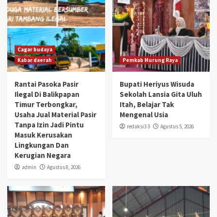
Cagar budaya
Kabar daerah
Pemkab Murung Raya
Rantai Pasoka Pasir
Bupati Heriyus Wisuda
Ilegal Di Balikpapan
Sekolah Lansia Gita Uluh
Timur Terbongkar,
Itah, Belajar Tak
Usaha Jual Material Pasir
Mengenal Usia
Tanpa Izin Jadi Pintu
redaksi3 3
Agustus 5, 2026
Masuk Kerusakan
Lingkungan Dan
Kerugian Negara
admin
Agustus 8, 2026