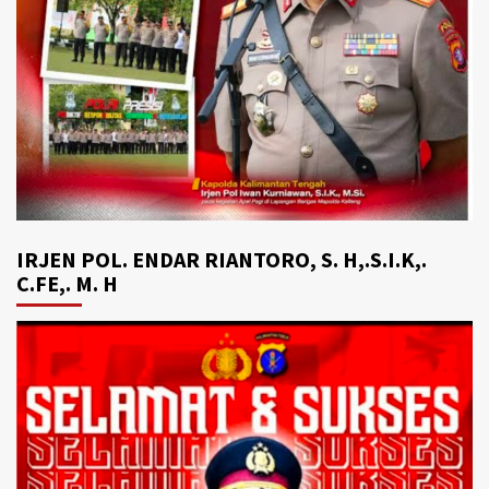
IRJEN POL. ENDAR RIANTORO, S. H,.S.I.K,.
C.FE,. M. H