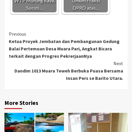
WTP Murung Raya,
Umum Fraksi
Soroti…
DPRD atas…
Continue
Previous
Ketua Proyek Jembatan dan Pembangunan Gedung
Reading
Balai Pertemuan Desa Muara Pari, Angkat Bicara
terkait dengan Progres PekrerjaanNya
Next
Dandim 1013 Muara Teweh Berbuka Puasa Bersama
Insan Pers se Barito Utara.
More Stories