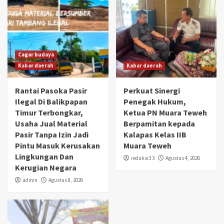
Cagar budaya
Kabar daerah
Kabar daerah
Rantai Pasoka Pasir
Perkuat Sinergi
Ilegal Di Balikpapan
Penegak Hukum,
Timur Terbongkar,
Ketua PN Muara Teweh
Usaha Jual Material
Berpamitan kepada
Pasir Tanpa Izin Jadi
Kalapas Kelas IIB
Pintu Masuk Kerusakan
Muara Teweh
Lingkungan Dan
redaksi3 3
Agustus 4, 2026
Kerugian Negara
admin
Agustus 8, 2026