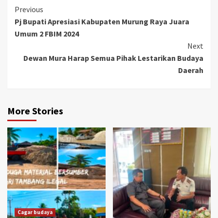
Continue
Previous
Pj Bupati Apresiasi Kabupaten Murung Raya Juara
Reading
Umum 2 FBIM 2024
Next
Dewan Mura Harap Semua Pihak Lestarikan Budaya
Daerah
More Stories
Cagar budaya