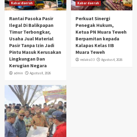
Kabar daerah
Kabar daerah
Rantai Pasoka Pasir
Perkuat Sinergi
Ilegal Di Balikpapan
Penegak Hukum,
Timur Terbongkar,
Ketua PN Muara Teweh
Usaha Jual Material
Berpamitan kepada
Pasir Tanpa Izin Jadi
Kalapas Kelas IIB
Pintu Masuk Kerusakan
Muara Teweh
Lingkungan Dan
redaksi3 3
Agustus 4, 2026
Kerugian Negara
admin
Agustus 8, 2026