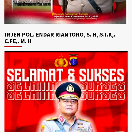
IRJEN POL. ENDAR RIANTORO, S. H,.S.I.K,.
C.FE,. M. H