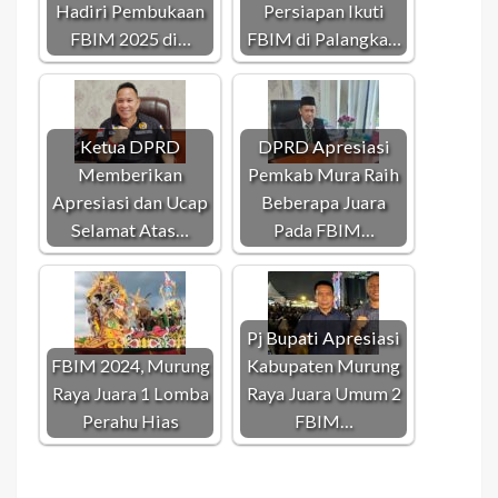
Hadiri Pembukaan
Persiapan Ikuti
FBIM 2025 di…
FBIM di Palangka…
Ketua DPRD
DPRD Apresiasi
Memberikan
Pemkab Mura Raih
Apresiasi dan Ucap
Beberapa Juara
Selamat Atas…
Pada FBIM…
Pj Bupati Apresiasi
FBIM 2024, Murung
Kabupaten Murung
Raya Juara 1 Lomba
Raya Juara Umum 2
Perahu Hias
FBIM…