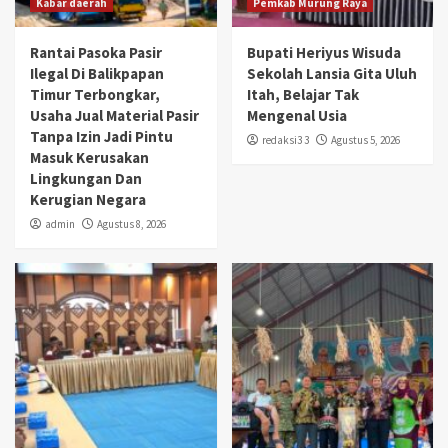
Kabar daerah
Pemkab Murung Raya
Rantai Pasoka Pasir
Bupati Heriyus Wisuda
Ilegal Di Balikpapan
Sekolah Lansia Gita Uluh
Timur Terbongkar,
Itah, Belajar Tak
Usaha Jual Material Pasir
Mengenal Usia
Tanpa Izin Jadi Pintu
redaksi3 3
Agustus 5, 2026
Masuk Kerusakan
Lingkungan Dan
Kerugian Negara
admin
Agustus 8, 2026