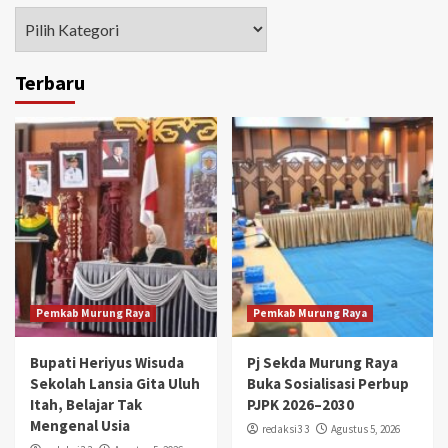
Kategori
Terbaru
Pemkab Murung Raya
Pemkab Murung Raya
Bupati Heriyus Wisuda
Pj Sekda Murung Raya
Sekolah Lansia Gita Uluh
Buka Sosialisasi Perbup
Itah, Belajar Tak
PJPK 2026–2030
Mengenal Usia
redaksi3 3
Agustus 5, 2026