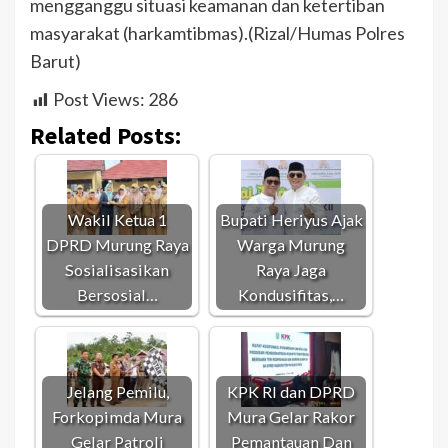
mengganggu situasi keamanan dan ketertiban
masyarakat (harkamtibmas).(Rizal/Humas Polres
Barut)
Post Views:
286
Related Posts:
Wakil Ketua 1
Bupati Heriyus Ajak
DPRD Murung Raya
Warga Murung
Sosialisasikan
Raya Jaga
Bersosial…
Kondusifitas,…
Jelang Pemilu,
KPK RI dan DPRD
Forkopimda Mura
Mura Gelar Rakor
Gelar Patroli
Pemantauan Dan