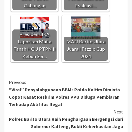
Gabungan
Evaluasi…
Presiden LIRA
Laporkan Mafia
MAN Barito Utara
Tanah HGU PTPN II
Juara l Fazzio Cup
Kebun Sei…
2024
Continue
Previous
“Viral” Penyalahgunaan BBM : Polda Kaltim Diminta
Reading
Copot Kasat Reskrim Polres PPU Diduga Pembiaran
Terhadap Aktifitas Ilegal
Next
Polres Barito Utara Raih Penghargaan Bergengsi dari
Gubernur Kalteng, Bukti Keberhasilan Jaga