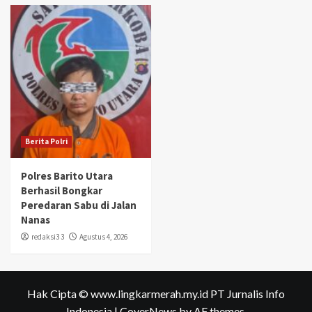
Berita Polri
Polres Barito Utara
Berhasil Bongkar
Peredaran Sabu di Jalan
Nanas
redaksi3 3
Agustus 4, 2026
Hak Cipta © www.lingkarmerah.my.id PT Jurnalis Info
Indonesia
|
CoverNews
by AF themes.