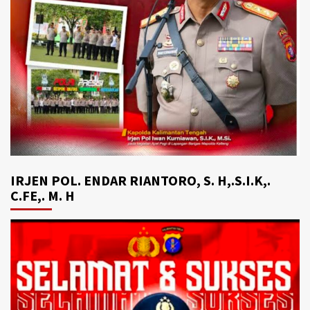
IRJEN POL. ENDAR RIANTORO, S. H,.S.I.K,.
C.FE,. M. H