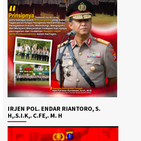
IRJEN POL. ENDAR RIANTORO, S.
H,.S.I.K,. C.FE,. M. H