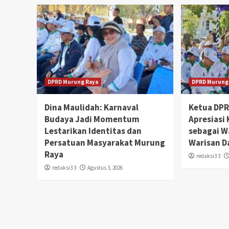
DPRD Murung Raya
DPRD Murung
Dina Maulidah: Karnaval
Ketua DP
Budaya Jadi Momentum
Apresiasi
Lestarikan Identitas dan
sebagai W
Persatuan Masyarakat Murung
Warisan D
Raya
redaksi3 3
redaksi3 3
Agustus 3, 2026