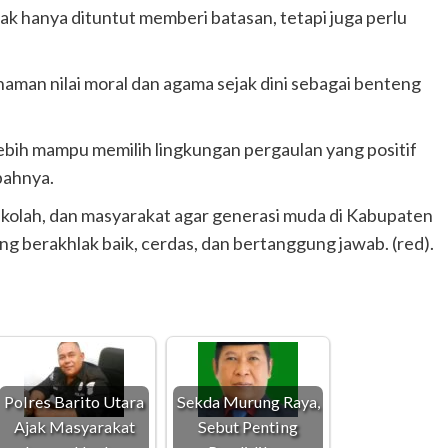
k hanya dituntut memberi batasan, tetapi juga perlu
naman nilai moral dan agama sejak dini sebagai benteng
 lebih mampu memilih lingkungan pergaulan yang positif
bahnya.
sekolah, dan masyarakat agar generasi muda di Kabupaten
g berakhlak baik, cerdas, dan bertanggung jawab. (red).
Polres Barito Utara
Sekda Murung Raya,
Ajak Masyarakat
Sebut Penting