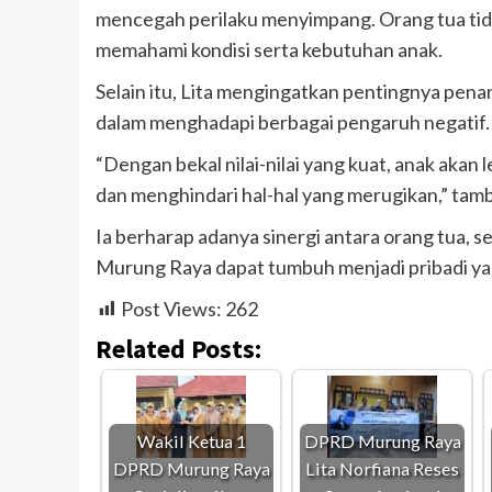
mencegah perilaku menyimpang. Orang tua tida
memahami kondisi serta kebutuhan anak.
Selain itu, Lita mengingatkan pentingnya pena
dalam menghadapi berbagai pengaruh negatif.
“Dengan bekal nilai-nilai yang kuat, anak akan
dan menghindari hal-hal yang merugikan,” tam
Ia berharap adanya sinergi antara orang tua, 
Murung Raya dapat tumbuh menjadi pribadi yan
Post Views:
262
Related Posts:
Wakil Ketua 1
DPRD Murung Raya
DPRD Murung Raya
Lita Norfiana Reses