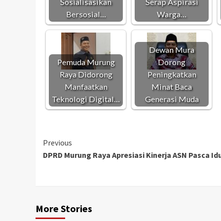
Sosialisasikan
Serap Aspirasi
Bersosial…
Warga…
Dewan Mura
Pemuda Murung
Dorong
Raya Didorong
Peningkatkan
Manfaatkan
Minat Baca
Teknologi Digital…
Generasi Muda
Continue
Previous
DPRD Murung Raya Apresiasi Kinerja ASN Pasca Idul
Reading
More Stories