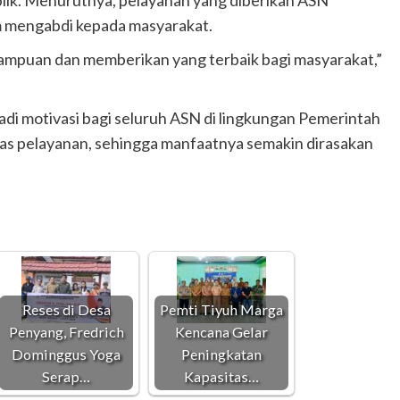
m mengabdi kepada masyarakat.
ampuan dan memberikan yang terbaik bagi masyarakat,”
jadi motivasi bagi seluruh ASN di lingkungan Pemerintah
as pelayanan, sehingga manfaatnya semakin dirasakan
Reses di Desa
Pemti Tiyuh Marga
Penyang, Fredrich
Kencana Gelar
Dominggus Yoga
Peningkatan
Serap…
Kapasitas…