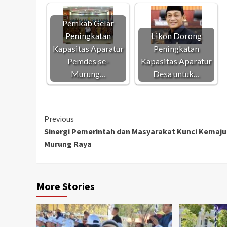
Pemkab Gelar
Peningkatan
Likon Dorong
Kapasitas Aparatur
Peningkatan
Pemdes se-
Kapasitas Aparatur
Murung…
Desa untuk…
Continue
Previous
Sinergi Pemerintah dan Masyarakat Kunci Kemaj
Reading
Murung Raya
More Stories