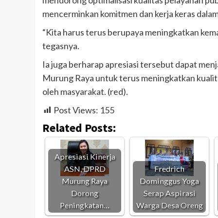
mencerminkan komitmen dan kerja keras dala
“Kita harus terus berupaya meningkatkan kem
tegasnya.
Ia juga berharap apresiasi tersebut dapat men
Murung Raya untuk terus meningkatkan kualit
oleh masyarakat. (red).
Post Views:
155
Related Posts:
Apresiasi Kinerja
ASN, DPRD
Fredrich
Murung Raya
Dominggus Yoga
Dorong
Serap Aspirasi
Peningkatan…
Warga Desa Oreng