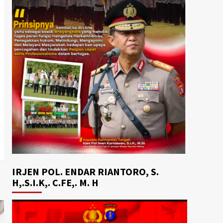
IRJEN POL. ENDAR RIANTORO, S.
H,.S.I.K,. C.FE,. M. H