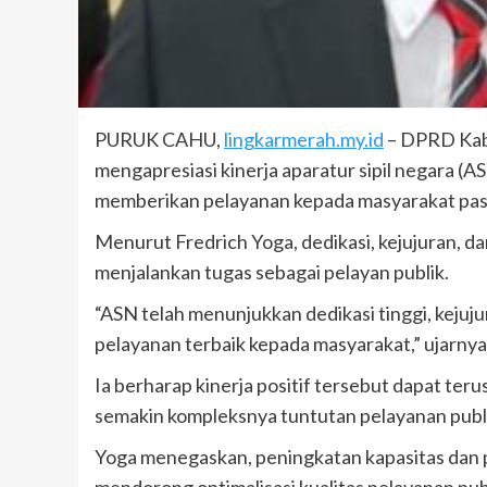
PURUK CAHU,
lingkarmerah.my.id
– DPRD Kabu
mengapresiasi kinerja aparatur sipil negara (A
memberikan pelayanan kepada masyarakat pasca
Menurut Fredrich Yoga, dedikasi, kejujuran, 
menjalankan tugas sebagai pelayan publik.
“ASN telah menunjukkan dedikasi tinggi, keju
pelayanan terbaik kepada masyarakat,” ujarnya
Ia berharap kinerja positif tersebut dapat ter
semakin kompleksnya tuntutan pelayanan publik
Yoga menegaskan, peningkatan kapasitas dan 
mendorong optimalisasi kualitas pelayanan pu