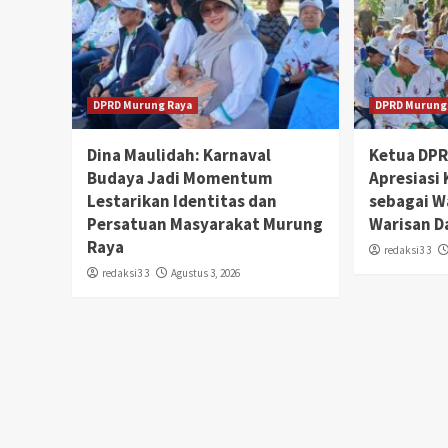
DPRD Murung Raya
DPRD Murung
Dina Maulidah: Karnaval
Ketua DP
Budaya Jadi Momentum
Apresiasi
Lestarikan Identitas dan
sebagai W
Persatuan Masyarakat Murung
Warisan D
Raya
redaksi3 3
redaksi3 3
Agustus 3, 2026