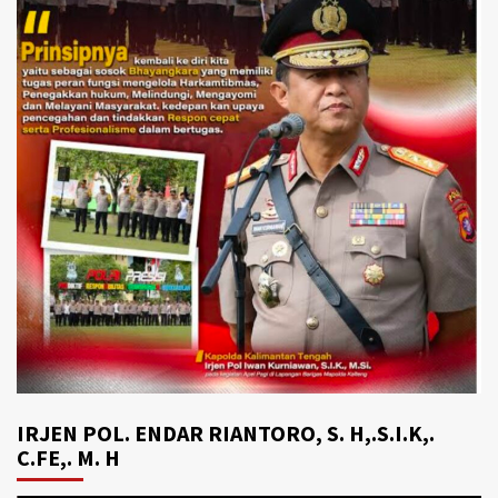
IRJEN POL. ENDAR RIANTORO, S. H,.S.I.K,.
C.FE,. M. H