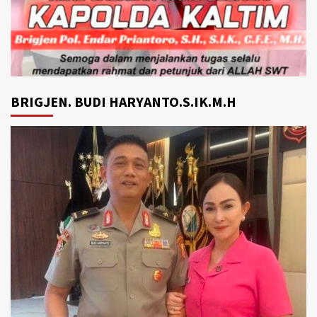
BRIGJEN. BUDI HARYANTO.S.IK.M.H