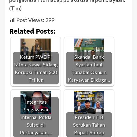
(Tim)
Post Views:
299
Related Posts:
Ketum PWDPI
Skandal Bank
Minta Kawal Sidang
Syariah Tani
Korupsi Timah 300
Tubaba! Oknum
Triliun
Karyawan Diduga…
Integritas
Pengawasan
Internal Polda
Presiden TIB
Sulsel di
Serukan Tahan
Pertanyakan,…
Bupati Sidrap