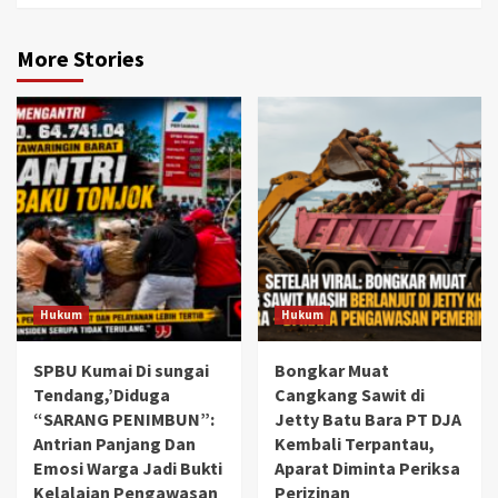
More Stories
Hukum
Hukum
SPBU Kumai Di sungai
Bongkar Muat
Tendang,’Diduga
Cangkang Sawit di
“SARANG PENIMBUN”:
Jetty Batu Bara PT DJA
Antrian Panjang Dan
Kembali Terpantau,
Emosi Warga Jadi Bukti
Aparat Diminta Periksa
Kelalaian Pengawasan
Perizinan