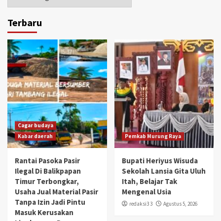
Terbaru
Cagar budaya
Kabar daerah
Pemkab Murung Raya
Rantai Pasoka Pasir
Bupati Heriyus Wisuda
Ilegal Di Balikpapan
Sekolah Lansia Gita Uluh
Timur Terbongkar,
Itah, Belajar Tak
Usaha Jual Material Pasir
Mengenal Usia
Tanpa Izin Jadi Pintu
redaksi3 3
Agustus 5, 2026
Masuk Kerusakan