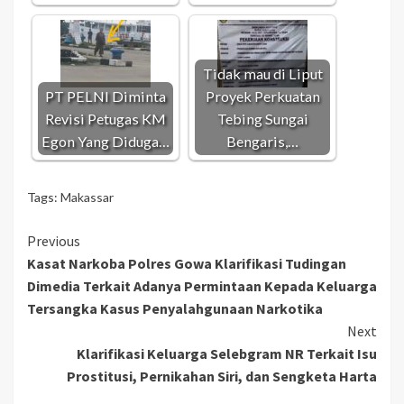
Tidak mau di Liput
PT PELNI Diminta
Proyek Perkuatan
Revisi Petugas KM
Tebing Sungai
Egon Yang Diduga…
Bengaris,…
Tags:
Makassar
Continue
Previous
Kasat Narkoba Polres Gowa Klarifikasi Tudingan
Reading
Dimedia Terkait Adanya Permintaan Kepada Keluarga
Tersangka Kasus Penyalahgunaan Narkotika
Next
Klarifikasi Keluarga Selebgram NR Terkait Isu
Prostitusi, Pernikahan Siri, dan Sengketa Harta