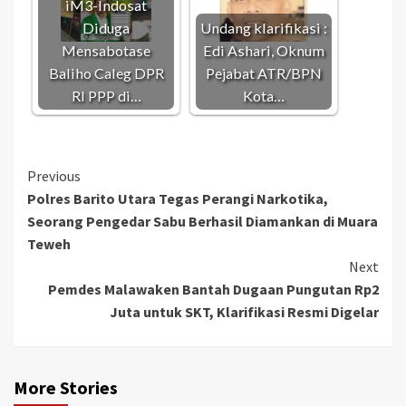
iM3-Indosat
Diduga
Undang klarifikasi :
Mensabotase
Edi Ashari, Oknum
Baliho Caleg DPR
Pejabat ATR/BPN
RI PPP di…
Kota…
Continue
Previous
Polres Barito Utara Tegas Perangi Narkotika,
Reading
Seorang Pengedar Sabu Berhasil Diamankan di Muara
Teweh
Next
Pemdes Malawaken Bantah Dugaan Pungutan Rp2
Juta untuk SKT, Klarifikasi Resmi Digelar
More Stories