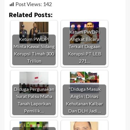
Post Views:
142
Related Posts:
Ketum PWDPI
Ketum PWDPI
Angkat Bicara
Minta Kawal Sidang
Terkait Dugaan
Korupsi Timah 300
Korupsi PT LEB
Triliun
271…
Diduga Pergunakan
"Diduga Masuk
Surat Palsu Mafia
Angin : Dinas
Tanah Laporkan
Kehutanan Kalbar
Pemilik…
Dan DLH Jadi…