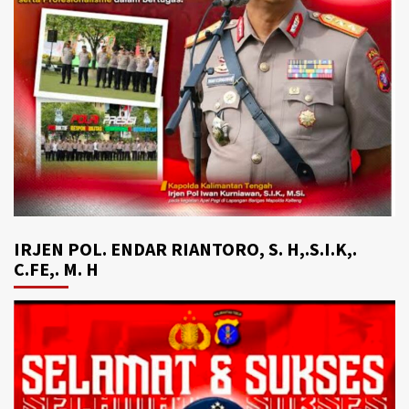
IRJEN POL. ENDAR RIANTORO, S. H,.S.I.K,.
C.FE,. M. H