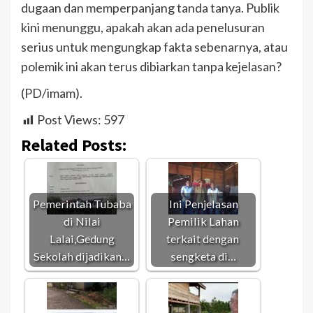
dugaan dan memperpanjang tanda tanya. Publik
kini menunggu, apakah akan ada penelusuran
serius untuk mengungkap fakta sebenarnya, atau
polemik ini akan terus dibiarkan tanpa kejelasan?
(PD/imam).
Post Views:
597
Related Posts:
Pemerintah Tubaba
Ini Penjelasan
di Nilai
Pemilik Lahan
Lalai,Gedung
terkait dengan
Sekolah dijadikan…
sengketa di…