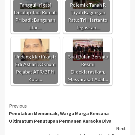
Tanggul Irigasi
Polemik Tanah R
Disulap Jadi Rumah
Tiyuh Kagungan
Pribadi: Bangunan
Ratu: Tri Hartanto
Liar…
Tegaskan…
Undang klarifikasi :
Buai Bulan Bersatu
Edi Ashari, Oknum
Resmi
Pejabat ATR/BPN
Dideklarasikan,
Kota…
Masyarakat Adat…
Continue
Previous
Penolakan Memuncak, Warga Marga Kencana
Reading
Ultimatum Penutupan Permanen Karaoke Diva
Next