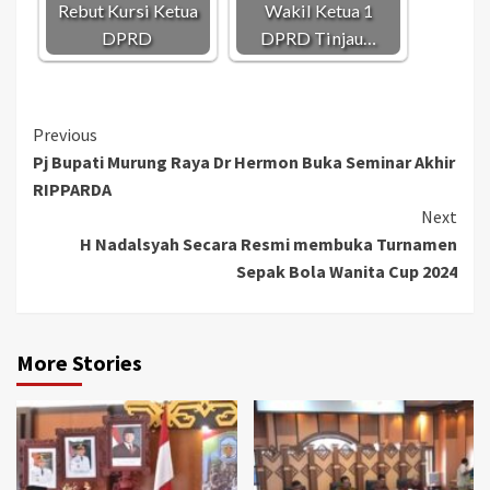
Rebut Kursi Ketua
Wakil Ketua 1
DPRD
DPRD Tinjau…
Continue
Previous
Pj Bupati Murung Raya Dr Hermon Buka Seminar Akhir
Reading
RIPPARDA
Next
H Nadalsyah Secara Resmi membuka Turnamen
Sepak Bola Wanita Cup 2024
More Stories