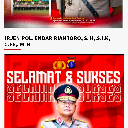
IRJEN POL. ENDAR RIANTORO, S. H,.S.I.K,.
C.FE,. M. H