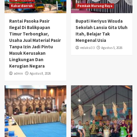
Kabar daerah
Pemkab Murung Raya
Rantai Pasoka Pasir
Bupati Heriyus Wisuda
Ilegal Di Balikpapan
Sekolah Lansia Gita Uluh
Timur Terbongkar,
Itah, Belajar Tak
Usaha Jual Material Pasir
Mengenal Usia
Tanpa Izin Jadi Pintu
redaksi3 3
Agustus 5, 2026
Masuk Kerusakan
Lingkungan Dan
Kerugian Negara
admin
Agustus 8, 2026