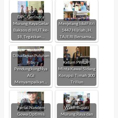
DPC Gerindra
Murung Raya Gelar
Menjelang IdulFitri
Baksos di HUT ke-
1447 Hijriah , H.
18, Tegaskan…
TAJERI Bersama…
Dihadapan Puluhan
Ribu
Ketum PWDPI
PendungkungNya
Minta Kawal Sidang
AGI
Korupsi Timah 300
Menyampaikan…
Triliun
Partai Nasdem
Wakil Bupati
Gowa Optimis
Murung Raya dan