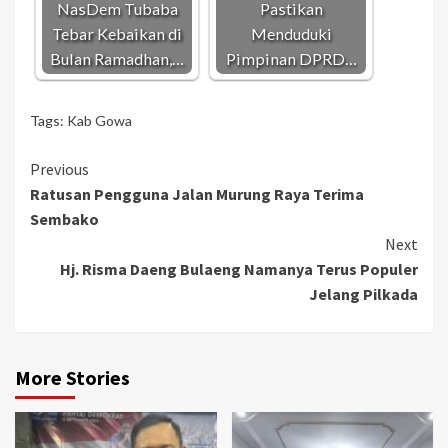
NasDem Tubaba
Pastikan
Tebar Kebaikan di
Menduduki
Bulan Ramadhan,…
Pimpinan DPRD…
Tags:
Kab Gowa
Continue
Previous
Ratusan Pengguna Jalan Murung Raya Terima
Reading
Sembako
Next
Hj. Risma Daeng Bulaeng Namanya Terus Populer
Jelang Pilkada
More Stories