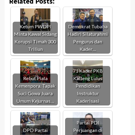
Related Posts:
Ketum PWDPI
Demokrat Tubaba
Minta Kawal Sidang
Hadiri Silaturahmi
Korupsi Timah 300
Pengurus dan
Triliun
Kader…
71 Kader PKB
Rebut Piala
Kalteng Lulus
Kemenpora. Tapak
Pendidikan
Suci Gowa Juara
Instruktur
Umum Kejurnas…
Kaderisasi
Partai PDI
DPD Partai
Perjuangan di