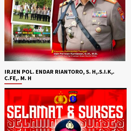
IRJEN POL. ENDAR RIANTORO, S. H,.S.I.K,.
C.FE,. M. H