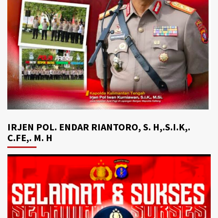
IRJEN POL. ENDAR RIANTORO, S. H,.S.I.K,.
C.FE,. M. H