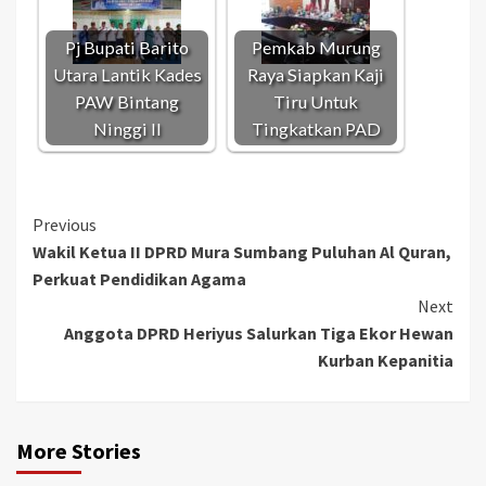
Pj Bupati Barito
Pemkab Murung
Utara Lantik Kades
Raya Siapkan Kaji
PAW Bintang
Tiru Untuk
Ninggi ll
Tingkatkan PAD
Continue
Previous
Wakil Ketua II DPRD Mura Sumbang Puluhan Al Quran,
Reading
Perkuat Pendidikan Agama
Next
Anggota DPRD Heriyus Salurkan Tiga Ekor Hewan
Kurban Kepanitia
More Stories