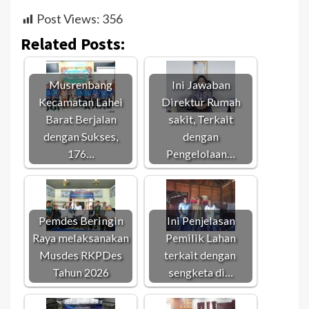
Post Views:
356
Related Posts:
Musrenbang
Ini Jawaban
Kecamatan Lahei
Direktur Rumah
Barat Berjalan
sakit, Terkait
dengan Sukses,
dengan
176…
Pengelolaan…
Pemdes Beringin
Ini Penjelasan
Raya melaksanakan
Pemilik Lahan
Musdes RKPDes
terkait dengan
Tahun 2026
sengketa di…