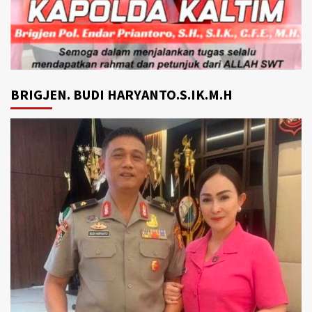
BRIGJEN. BUDI HARYANTO.S.IK.M.H