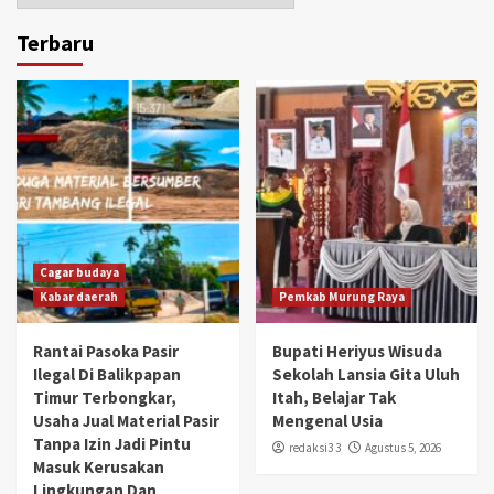
Terbaru
Cagar budaya
Kabar daerah
Pemkab Murung Raya
Rantai Pasoka Pasir
Bupati Heriyus Wisuda
Ilegal Di Balikpapan
Sekolah Lansia Gita Uluh
Timur Terbongkar,
Itah, Belajar Tak
Usaha Jual Material Pasir
Mengenal Usia
Tanpa Izin Jadi Pintu
redaksi3 3
Agustus 5, 2026
Masuk Kerusakan
Lingkungan Dan