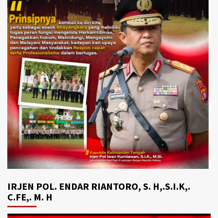
IRJEN POL. ENDAR RIANTORO, S. H,.S.I.K,.
C.FE,. M. H