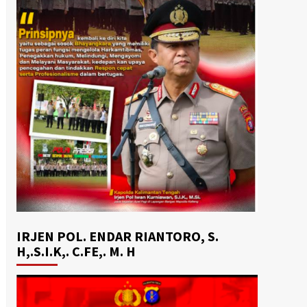
IRJEN POL. ENDAR RIANTORO, S.
H,.S.I.K,. C.FE,. M. H