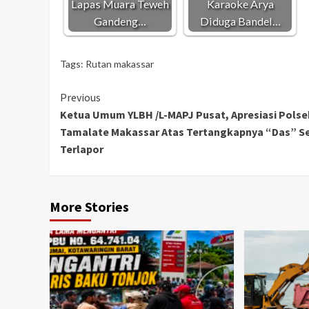
Lapas Muara Teweh
Karaoke Arya
Gandeng…
Diduga Bandel…
Tags:
Rutan makassar
Continue
Previous
Ketua Umum YLBH /L-MAPJ Pusat, Apresiasi Polse
Reading
Tamalate Makassar Atas Tertangkapnya “Das” S
Terlapor
More Stories