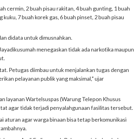
ah cermin, 2 buah pisau rakitan, 4 buah gunting, 1 buah
g kuku, 7 buah korek gas, 6 buah pinset, 2 buah pisau
an didata untuk dimusnahkan.
 Jayadikusumah menegaskan tidak ada narkotika maupun
t.
tat. Petugas diimbau untuk menjalankan tugas dengan
erikan pelayanan publik yang maksimal,” ujar
an layanan Wartelsuspas (Warung Telepon Khusus
 agar tidak terjadi penyalahgunaan fasilitas tersebut.
ai aturan agar warga binaan bisa tetap berkomunikasi
 tambahnya.