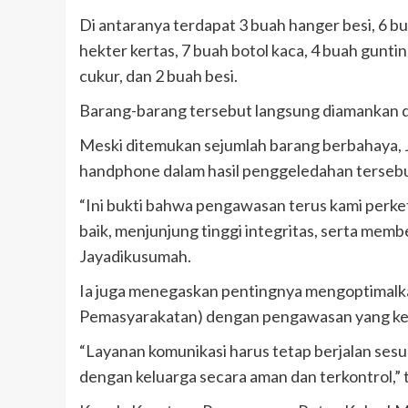
Di antaranya terdapat 3 buah hanger besi, 6 bu
hekter kertas, 7 buah botol kaca, 4 buah guntin
cukur, dan 2 buah besi.
Barang-barang tersebut langsung diamankan d
Meski ditemukan sejumlah barang berbahaya,
handphone dalam hasil penggeledahan tersebu
“Ini bukti bahwa pengawasan terus kami perke
baik, menjunjung tinggi integritas, serta memb
Jayadikusumah.
Ia juga menegaskan pentingnya mengoptimalk
Pemasyarakatan) dengan pengawasan yang ketat
“Layanan komunikasi harus tetap berjalan sesu
dengan keluarga secara aman dan terkontrol,”