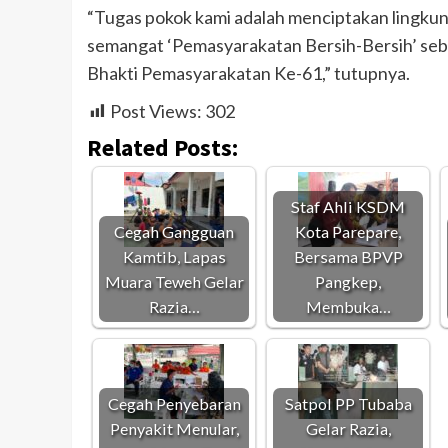
“Tugas pokok kami adalah menciptakan lingkung
semangat ‘Pemasyarakatan Bersih-Bersih’ seb
Bhakti Pemasyarakatan Ke-61,” tutupnya.
Post Views:
302
Related Posts:
Staf Ahli KSDM
Cegah Gangguan
Kota Parepare,
Kamtib, Lapas
Bersama BPVP
Muara Teweh Gelar
Pangkep,
Razia…
Membuka…
Cegah Penyebaran
Satpol PP Tubaba
Penyakit Menular,
Gelar Razia,