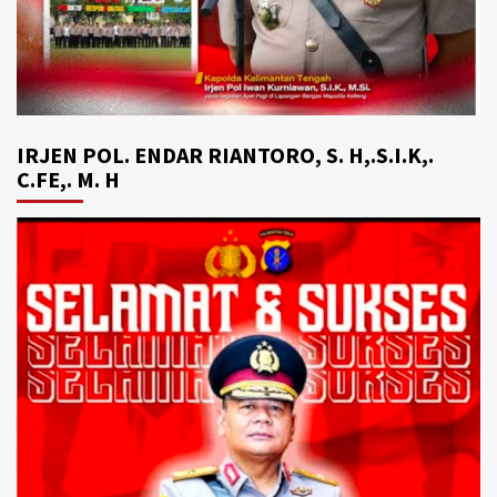
IRJEN POL. ENDAR RIANTORO, S. H,.S.I.K,.
C.FE,. M. H