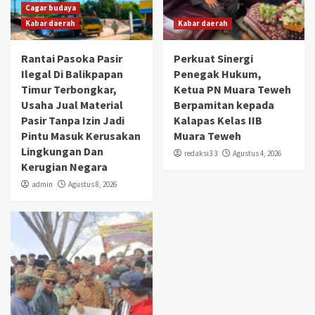
Cagar budaya
Kabar daerah
Kabar daerah
Rantai Pasoka Pasir
Perkuat Sinergi
Ilegal Di Balikpapan
Penegak Hukum,
Timur Terbongkar,
Ketua PN Muara Teweh
Usaha Jual Material
Berpamitan kepada
Pasir Tanpa Izin Jadi
Kalapas Kelas IIB
Pintu Masuk Kerusakan
Muara Teweh
Lingkungan Dan
redaksi3 3
Agustus 4, 2026
Kerugian Negara
admin
Agustus 8, 2026