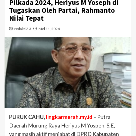
Pilkada 2024, Heriyus M Yoseph di
Tugaskan Oleh Partai, Rahmanto
Nilai Tepat
redaksi3 3
Mei 11, 2024
PURUK CAHU,
lingkarmerah.my.id
– Putra
Daerah Murung Raya Heriyus M Yospeh, S.E,
yang masih aktif menjabat di DPRD Kabupaten