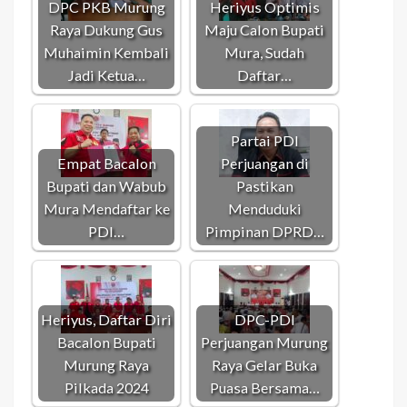
DPC PKB Murung
Heriyus Optimis
Raya Dukung Gus
Maju Calon Bupati
Muhaimin Kembali
Mura, Sudah
Jadi Ketua…
Daftar…
Partai PDI
Empat Bacalon
Perjuangan di
Bupati dan Wabub
Pastikan
Mura Mendaftar ke
Menduduki
PDI…
Pimpinan DPRD…
Heriyus, Daftar Diri
DPC-PDI
Bacalon Bupati
Perjuangan Murung
Murung Raya
Raya Gelar Buka
Pilkada 2024
Puasa Bersama…