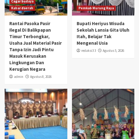
Cagar budaya
Kabar daerah
Pemkab Murung Raya
Rantai Pasoka Pasir
Bupati Heriyus Wisuda
Ilegal Di Balikpapan
Sekolah Lansia Gita Uluh
Timur Terbongkar,
Itah, Belajar Tak
Usaha Jual Material Pasir
Mengenal Usia
Tanpa Izin Jadi Pintu
redaksi3 3
Agustus 5, 2026
Masuk Kerusakan
Lingkungan Dan
Kerugian Negara
admin
Agustus 8, 2026