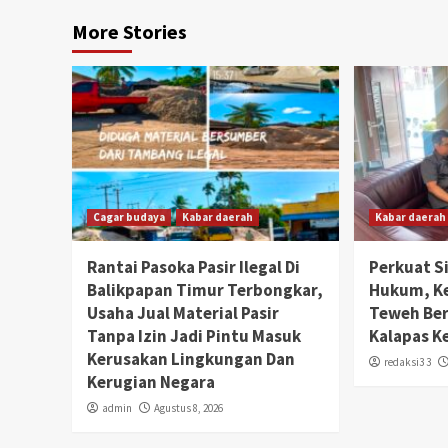
More Stories
Cagar budaya
Kabar daerah
Kabar daerah
Rantai Pasoka Pasir Ilegal Di
Perkuat S
Balikpapan Timur Terbongkar,
Hukum, K
Usaha Jual Material Pasir
Teweh Be
Tanpa Izin Jadi Pintu Masuk
Kalapas K
Kerusakan Lingkungan Dan
redaksi3 3
Kerugian Negara
admin
Agustus 8, 2026