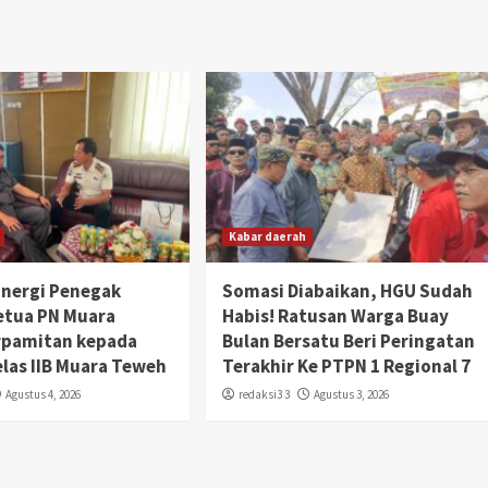
Kabar daerah
inergi Penegak
Somasi Diabaikan, HGU Sudah
etua PN Muara
Habis! Ratusan Warga Buay
rpamitan kepada
Bulan Bersatu Beri Peringatan
elas IIB Muara Teweh
Terakhir Ke PTPN 1 Regional 7
Agustus 4, 2026
redaksi3 3
Agustus 3, 2026