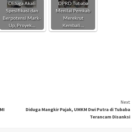
Diduga Akali
DPRD Tubaba
Spesifikasi dan
Menilai Pemkab
Berpotensi Mark-
Merekrut
Up, Proyek…
Kembali…
Next
MI
Diduga Mangkir Pajak, UMKM Dwi Putra di Tubaba
Terancam Disanksi