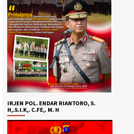
IRJEN POL. ENDAR RIANTORO, S.
H,.S.I.K,. C.FE,. M. H