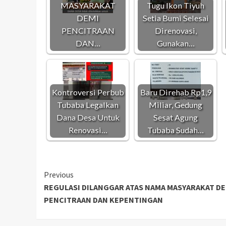
MASYARAKAT
Tugu Ikon Tiyuh
DEMI
Setia Bumi Selesai
PENCITRAAN
Direnovasi,
DAN…
Gunakan…
Kontroversi Perbub
Baru Direhab Rp1,9
Tubaba Legalkan
Miliar, Gedung
Dana Desa Untuk
Sesat Agung
Renovasi…
Tubaba Sudah…
Continue
Previous
REGULASI DILANGGAR ATAS NAMA MASYARAKAT DE
Reading
PENCITRAAN DAN KEPENTINGAN