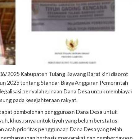
06/2025 Kabupaten Tulang Bawang Barat kini disorot
hun 2025 tentang Standar Biaya Anggaran Pemerintah
 legalisasi penyalahgunaan Dana Desa untuk membiayai
gsung pada kesejahteraan rakyat.
terdapat pembolehan penggunaan Dana Desa untuk
Tiyuh, khususnya untuk tiyuh yang belum berstatus
wan arah prioritas penggunaan Dana Desa yang telah
ntuk pembangunan berbasis masyarakat dan pemberdayaan