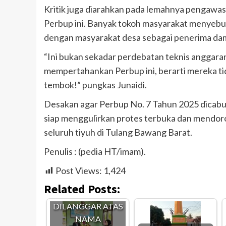
Kritik juga diarahkan pada lemahnya pengawas
Perbup ini. Banyak tokoh masyarakat menyebut k
dengan masyarakat desa sebagai penerima da
“Ini bukan sekadar perdebatan teknis anggaran
mempertahankan Perbup ini, berarti mereka tida
tembok!” pungkas Junaidi.
Desakan agar Perbup No. 7 Tahun 2025 dicabut a
siap menggulirkan protes terbuka dan mendor
seluruh tiyuh di Tulang Bawang Barat.
Penulis : (pedia HT/imam).
Post Views:
1,424
Related Posts:
REGULASI
DILANGGAR ATAS
NAMA