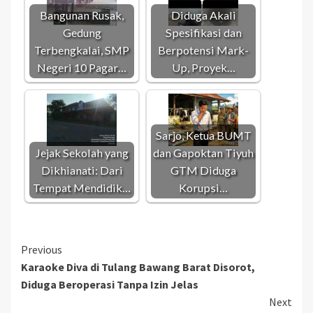
Bangunan Rusak,
Diduga Akali
Gedung
Spesifikasi dan
Terbengkalai, SMP
Berpotensi Mark-
Negeri 10 Pagar…
Up, Proyek…
Sarjo, Ketua BUMT
Jejak Sekolah yang
dan Gapoktan Tiyuh
Dikhianati: Dari
GTM Diduga
Tempat Mendidik…
Korupsi…
Continue
Previous
Karaoke Diva di Tulang Bawang Barat Disorot,
Reading
Diduga Beroperasi Tanpa Izin Jelas
Next