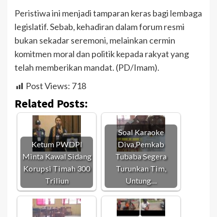
Peristiwa ini menjadi tamparan keras bagi lembaga
legislatif. Sebab, kehadiran dalam forum resmi
bukan sekadar seremoni, melainkan cermin
komitmen moral dan politik kepada rakyat yang
telah memberikan mandat. (PD/Imam).
Post Views:
718
Related Posts:
Soal Karaoke
Ketum PWDPI
Diva,Pemkab
Minta Kawal Sidang
Tubaba Segera
Korupsi Timah 300
Turunkan Tim,
Triliun
Untung…