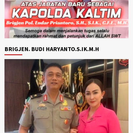
BRIGJEN. BUDI HARYANTO.S.IK.M.H