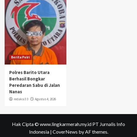
Berita Polri
Polres Barito Utara
Berhasil Bongkar
Peredaran Sabu di Jalan
Nanas
redaksi3 3
Agustus 4, 2026
Hak Cipta © www.lingkarmerah.my.id PT Jurnalis Info
Indonesia
|
CoverNews
by AF themes.