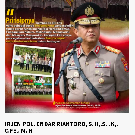
IRJEN POL. ENDAR RIANTORO, S. H,.S.I.K,.
C.FE,. M. H