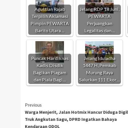
Agustian Rajab
Jelang RDP 18 Juni,
Terpilih Aklamasi
PEWARTA
Pimpin PEWARTA
Perjuangkan
Barito Utara…
Legalitas dan…
Puncak Hardiknas
Jelang Iduladha
Kadis Disdik
1447 H, Pemkab
Bagikan Piagam
Murung Raya
dan Piala Bagi…
Salurkan 111 Ekor…
Continue
Previous
Warga Menjerit, Jalan Hotmix Hancur Diduga Digi
Reading
Truk Angkutan Sagu, DPRD Ingatkan Bahaya
Kendaraan ODOL