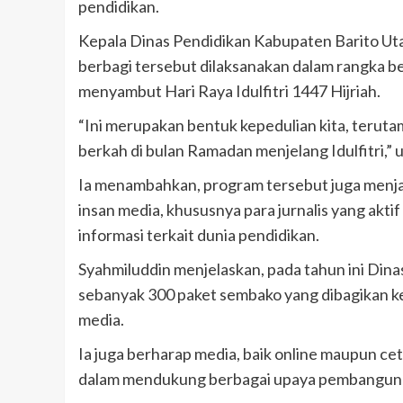
pendidikan.
Kepala Dinas Pendidikan Kabupaten Barito Uta
berbagi tersebut dilaksanakan dalam rangka be
menyambut Hari Raya Idulfitri 1447 Hijriah.
“Ini merupakan bentuk kepedulian kita, teru
berkah di bulan Ramadan menjelang Idulfitri,” 
Ia menambahkan, program tersebut juga menj
insan media, khususnya para jurnalis yang akti
informasi terkait dunia pendidikan.
Syahmiluddin menjelaskan, pada tahun ini Din
sebanyak 300 paket sembako yang dibagikan kep
media.
Ia juga berharap media, baik online maupun ce
dalam mendukung berbagai upaya pembangunan