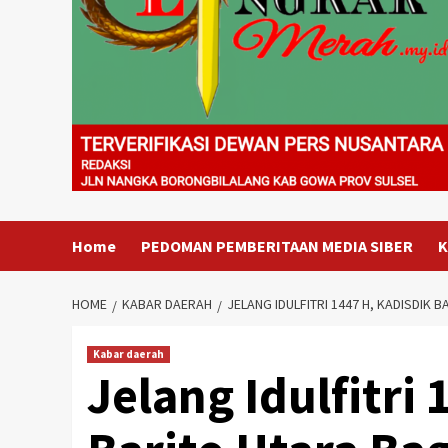
Home
PEDOMAN PEMBERITAAN MEDIA SIBER
K
HOME
KABAR DAERAH
JELANG IDULFITRI 1447 H, KADISDI
Kabar daerah
Jelang Idulfitri