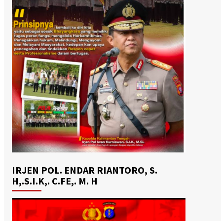
IRJEN POL. ENDAR RIANTORO, S.
H,.S.I.K,. C.FE,. M. H