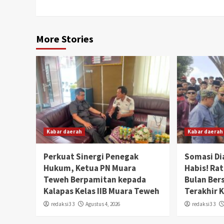
More Stories
Kabar daerah
Kabar daerah
Perkuat Sinergi Penegak
Somasi Di
Hukum, Ketua PN Muara
Habis! Ra
Teweh Berpamitan kepada
Bulan Ber
Kalapas Kelas IIB Muara Teweh
Terakhir 
redaksi3 3
Agustus 4, 2026
redaksi3 3