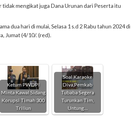
 tidak mengikat juga Dana Urunan dari Peserta itu
ma dua hari di mulai, Selasa 1 s.d 2 Rabu tahun 2024 di
, Jumat (4/10/. (red).
Soal Karaoke
Ketum PWDPI
Diva,Pemkab
Minta Kawal Sidang
Tubaba Segera
Korupsi Timah 300
Turunkan Tim,
Triliun
Untung…