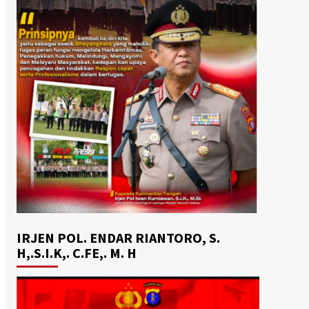
IRJEN POL. ENDAR RIANTORO, S.
H,.S.I.K,. C.FE,. M. H