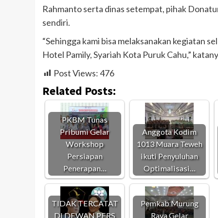
Rahmanto serta dinas setempat, pihak Donatur
sendiri.
“Sehingga kami bisa melaksanakan kegiatan sela
Hotel Pamily, Syariah Kota Puruk Cahu,” katanya
Post Views:
476
Related Posts:
PKBM Tunas
Pribumi Gelar
Anggota Kodim
Workshop
1013 Muara Teweh
Persiapan
ikuti Penyuluhan
Penerapan…
Optimalisasi…
TIDAK TERCATAT
Pemkab Murung
DI DEWAN PERS
Raya Gelar