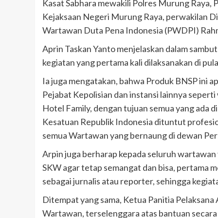
Kasat Sabhara mewakili Polres Murung Raya,
Kejaksaan Negeri Murung Raya, perwakilan D
Wartawan Duta Pena Indonesia (PWDPI) Rahm
Aprin Taskan Yanto menjelaskan dalam sambu
kegiatan yang pertama kali dilaksanakan di pul
Ia juga mengatakan, bahwa Produk BNSP ini apa
Pejabat Kepolisian dan instansi lainnya sepert
Hotel Family, dengan tujuan semua yang ada di
Kesatuan Republik Indonesia dituntut profesio
semua Wartawan yang bernaung di dewan Per
Arpin juga berharap kepada seluruh wartawan 
SKW agar tetap semangat dan bisa, pertama me
sebagai jurnalis atau reporter, sehingga kegiat
Ditempat yang sama, Ketua Panitia Pelaksana 
Wartawan, terselenggara atas bantuan secara 