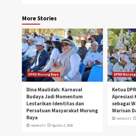
More Stories
DPRD Murung Raya
DPRD Murung
Dina Maulidah: Karnaval
Ketua DP
Budaya Jadi Momentum
Apresiasi
Lestarikan Identitas dan
sebagai W
Persatuan Masyarakat Murung
Warisan D
Raya
redaksi3 3
redaksi3 3
Agustus 3, 2026