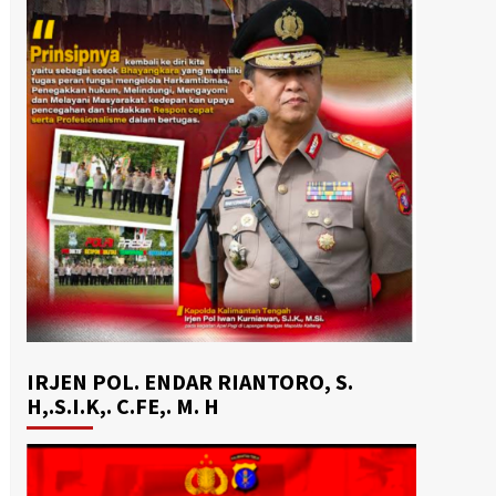
IRJEN POL. ENDAR RIANTORO, S.
H,.S.I.K,. C.FE,. M. H