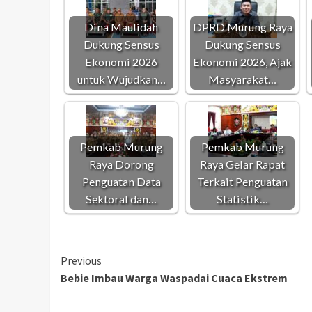
Dina Maulidah
DPRD Murung Raya
Dukung Sensus
Dukung Sensus
Ekonomi 2026
Ekonomi 2026, Ajak
untuk Wujudkan…
Masyarakat…
Pemkab Murung
Pemkab Murung
Raya Dorong
Raya Gelar Rapat
Penguatan Data
Terkait Penguatan
Sektoral dan…
Statistik…
Continue
Previous
Bebie Imbau Warga Waspadai Cuaca Ekstrem
Reading