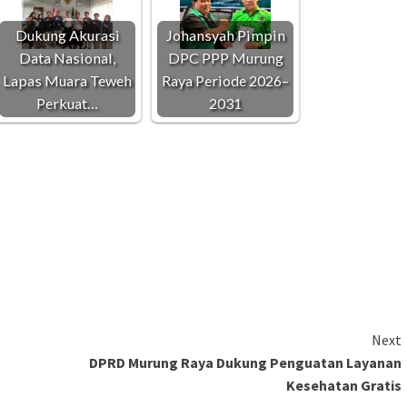
Dukung Akurasi
Johansyah Pimpin
Data Nasional,
DPC PPP Murung
Lapas Muara Teweh
Raya Periode 2026–
Perkuat…
2031
Next
DPRD Murung Raya Dukung Penguatan Layanan
Kesehatan Gratis