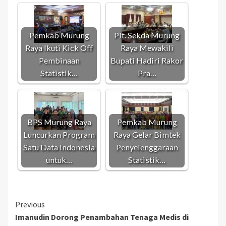
Pemkab Murung
Plt. Sekda Murung
Raya Ikuti Kick Off
Raya Mewakili
Pembinaan
Bupati Hadiri Rakor
Statistik…
Pra…
BPS Murung Raya
Pemkab Murung
Luncurkan Program
Raya Gelar Bimtek
Satu Data Indonesia
Penyelenggaraan
untuk…
Statistik…
Continue
Previous
Imanudin Dorong Penambahan Tenaga Medis di
Reading