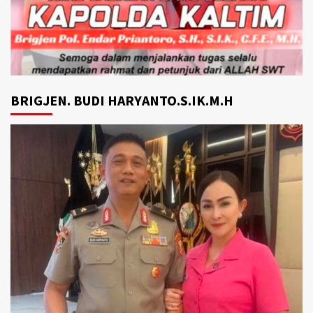
BRIGJEN. BUDI HARYANTO.S.IK.M.H