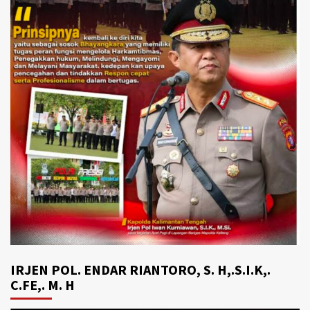
IRJEN POL. ENDAR RIANTORO, S. H,.S.I.K,.
C.FE,. M. H