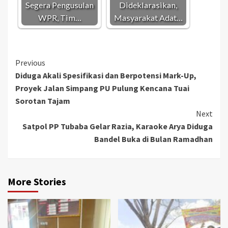
Segera Pengusulan
Dideklarasikan,
WPR, Tim…
Masyarakat Adat…
Continue
Previous
Diduga Akali Spesifikasi dan Berpotensi Mark-Up,
Reading
Proyek Jalan Simpang PU Pulung Kencana Tuai
Sorotan Tajam
Next
Satpol PP Tubaba Gelar Razia, Karaoke Arya Diduga
Bandel Buka di Bulan Ramadhan
More Stories