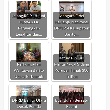
Jelang RDP 18 Juni,
Mangara Fidel
PEWARTA
Harianja, Nahkodai
Perjuangkan
DPD PSI Kabupaten
Legalitas dan…
Barito…
Ketum PWDPI
Perkumpulan
Minta Kawal Sidang
Wartawan Barito
Korupsi Timah 300
Utara Terbentuk
Triliun
DPRD Barito Utara
Buai Bulan Bersatu
Desak Pemda
Resmi