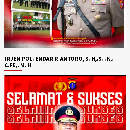
IRJEN POL. ENDAR RIANTORO, S. H,.S.I.K,.
C.FE,. M. H