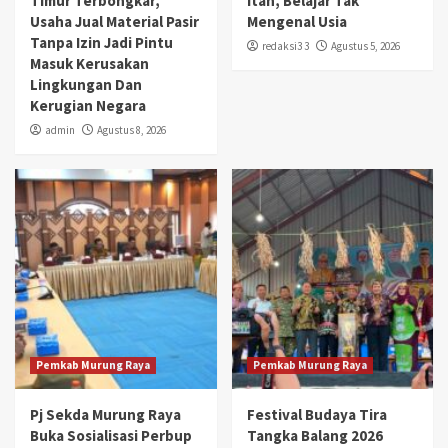
Timur Terbongkar,
Itah, Belajar Tak
Usaha Jual Material Pasir
Mengenal Usia
Tanpa Izin Jadi Pintu
redaksi3 3
Agustus 5, 2026
Masuk Kerusakan
Lingkungan Dan
Kerugian Negara
admin
Agustus 8, 2026
Pemkab Murung Raya
Pemkab Murung Raya
Pj Sekda Murung Raya
Festival Budaya Tira
Buka Sosialisasi Perbup
Tangka Balang 2026