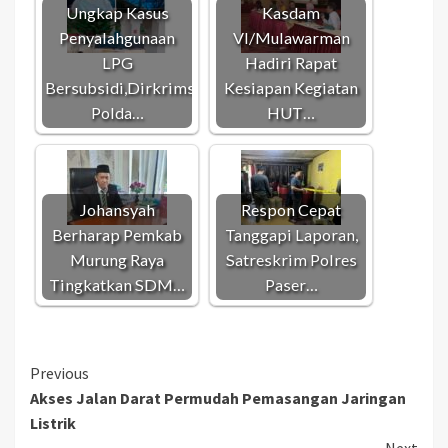
Ungkap Kasus
Kasdam
Penyalahgunaan
VI/Mulawarman
LPG
Hadiri Rapat
Bersubsidi,Dirkrimsus
Kesiapan Kegiatan
Polda…
HUT…
Johansyah
Respon Cepat
Berharap Pemkab
Tanggapi Laporan,
Murung Raya
Satreskrim Polres
Tingkatkan SDM…
Paser…
Continue
Previous
Akses Jalan Darat Permudah Pemasangan Jaringan
Reading
Listrik