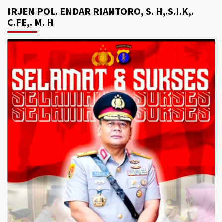
IRJEN POL. ENDAR RIANTORO, S. H,.S.I.K,.
C.FE,. M. H