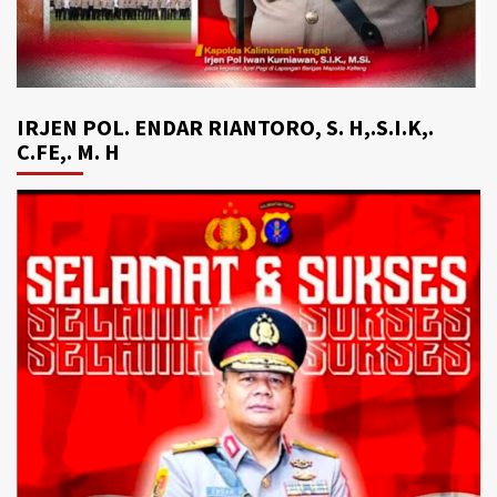
IRJEN POL. ENDAR RIANTORO, S. H,.S.I.K,.
C.FE,. M. H