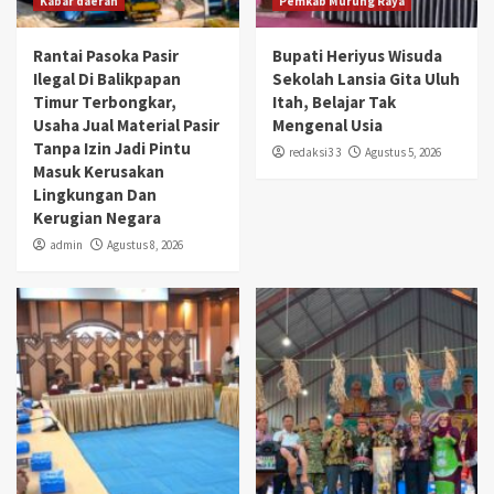
Kabar daerah
Pemkab Murung Raya
Rantai Pasoka Pasir
Bupati Heriyus Wisuda
Ilegal Di Balikpapan
Sekolah Lansia Gita Uluh
Timur Terbongkar,
Itah, Belajar Tak
Usaha Jual Material Pasir
Mengenal Usia
Tanpa Izin Jadi Pintu
redaksi3 3
Agustus 5, 2026
Masuk Kerusakan
Lingkungan Dan
Kerugian Negara
admin
Agustus 8, 2026