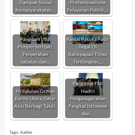
Dampak Sosial
Profesionalisme
Kemasyarakatan…
Pelayanan Publik,…
Pangdam I/BB
Rantai Pasoka Pasir
Pimpin Sertijab,
Ilegal Di
Penyerahan
Balikpapan Timur
Jabatan, dan…
Terbongkar,…
Panglima TNI
Himpunan Ormas
Hadiri
Barito Utara, Gelar
Penganugerahan
Aksi Berbagi Takjil.
Pangkat Istimewa
…
dan…
Tags:
Kaltim