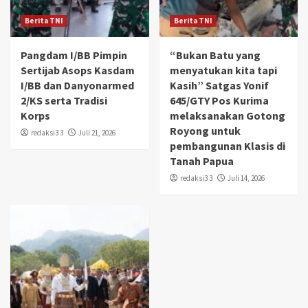
Berita TNI
Berita TNI
Pangdam I/BB Pimpin
“Bukan Batu yang
Sertijab Asops Kasdam
menyatukan kita tapi
I/BB dan Danyonarmed
Kasih” Satgas Yonif
2/KS serta Tradisi
645/GTY Pos Kurima
Korps
melaksanakan Gotong
Royong untuk
redaksi3 3
Juli 21, 2026
pembangunan Klasis di
Tanah Papua
redaksi3 3
Juli 14, 2026