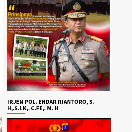
IRJEN POL. ENDAR RIANTORO, S.
H,.S.I.K,. C.FE,. M. H