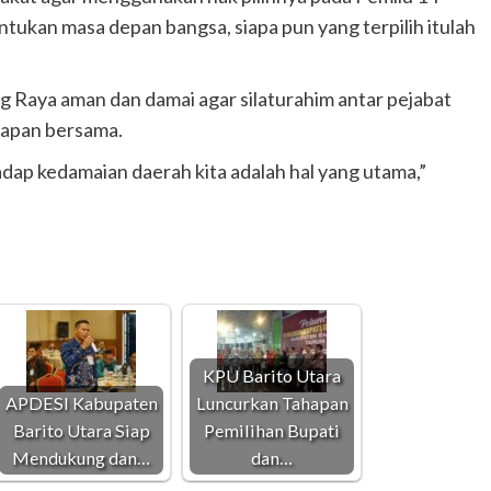
tukan masa depan bangsa, siapa pun yang terpilih itulah
g Raya aman dan damai agar silaturahim antar pejabat
rapan bersama.
adap kedamaian daerah kita adalah hal yang utama,”
KPU Barito Utara
APDESI Kabupaten
Luncurkan Tahapan
Barito Utara Siap
Pemilihan Bupati
Mendukung dan…
dan…