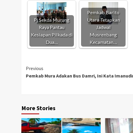
Pemkab Barito
Pj Sekda Murung
Utara Tetapkan
Raya Pantau
Jadwal
Kesiapan Pilkada di
Musrenbang
Dua…
Kecamatan…
Continue
Previous
Pemkab Mura Adakan Bus Damri, Ini Kata Imanudi
Reading
More Stories