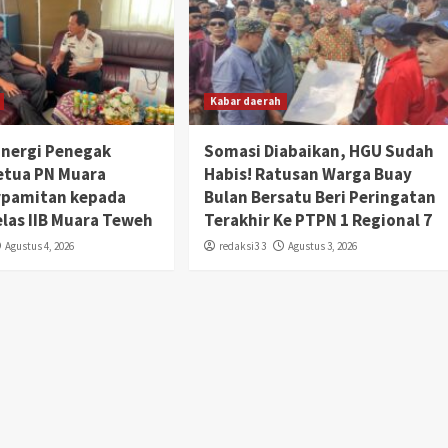
Kabar daerah
inergi Penegak
Somasi Diabaikan, HGU Sudah
etua PN Muara
Habis! Ratusan Warga Buay
rpamitan kepada
Bulan Bersatu Beri Peringatan
elas IIB Muara Teweh
Terakhir Ke PTPN 1 Regional 7
Agustus 4, 2026
redaksi3 3
Agustus 3, 2026