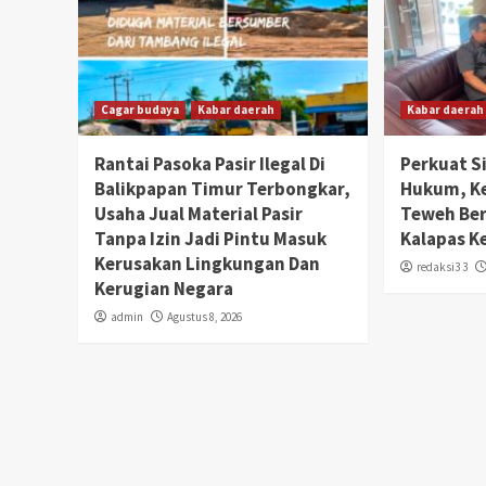
Cagar budaya
Kabar daerah
Kabar daerah
Rantai Pasoka Pasir Ilegal Di
Perkuat S
Balikpapan Timur Terbongkar,
Hukum, K
Usaha Jual Material Pasir
Teweh Be
Tanpa Izin Jadi Pintu Masuk
Kalapas K
Kerusakan Lingkungan Dan
redaksi3 3
Kerugian Negara
admin
Agustus 8, 2026