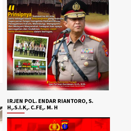
IRJEN POL. ENDAR RIANTORO, S.
H,.S.I.K,. C.FE,. M. H