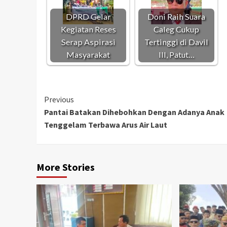
DPRD Gelar
Doni Raih Suara
Kegiatan Reses
Caleg Cukup
Serap Aspirasi
Tertinggi di Davil
Masyarakat
III, Patut…
Continue
Previous
Pantai Batakan Dihebohkan Dengan Adanya Anak
Reading
Tenggelam Terbawa Arus Air Laut
More Stories