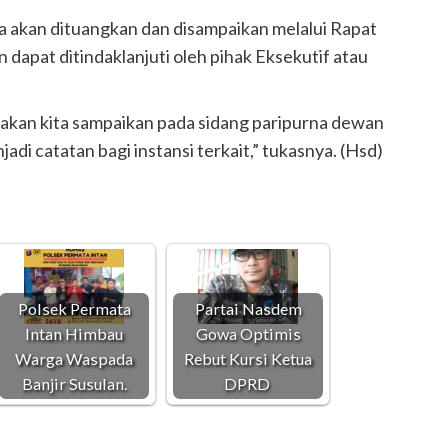
 akan dituangkan dan disampaikan melalui Rapat
pat ditindaklanjuti oleh pihak Eksekutif atau
 akan kita sampaikan pada sidang paripurna dewan
i catatan bagi instansi terkait,” tukasnya. (Hsd)
Polsek Permata
Partai Nasdem
Intan Himbau
Gowa Optimis
Warga Waspada
Rebut Kursi Ketua
Banjir Susulan.
DPRD