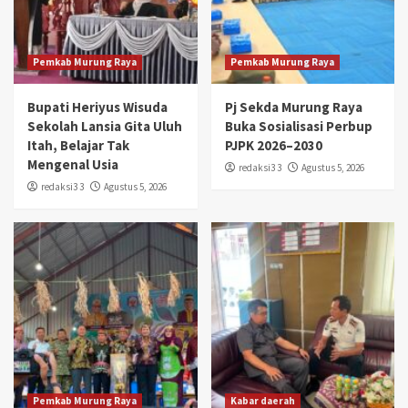
Pemkab Murung Raya
Pemkab Murung Raya
Bupati Heriyus Wisuda
Pj Sekda Murung Raya
Sekolah Lansia Gita Uluh
Buka Sosialisasi Perbup
Itah, Belajar Tak
PJPK 2026–2030
Mengenal Usia
redaksi3 3
Agustus 5, 2026
redaksi3 3
Agustus 5, 2026
Pemkab Murung Raya
Kabar daerah