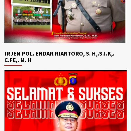
IRJEN POL. ENDAR RIANTORO, S. H,.S.I.K,.
C.FE,. M. H