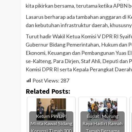
kita pikirkan bersama, terutama ketika APBN be
Lasarus berharap ada tambahan anggaran di K
dan kebutuhan infrastruktur daerah, khususnya 
Turut hadir Wakil Ketua Komisi V DPR RI Syaif
Gubernur Bidang Pemerintahan, Hukum dan Pol
Ekonomi, Keuangan dan Pembangunan Yuas Elko
se-Kalteng, Para Dirjen, Staf Ahli, Deputi d
Komisi DPR RI serta Kepala Perangkat Daerah 
Post Views:
287
Related Posts:
Ketum PWDPI
Bupati Murung
Minta Kawal Sidang
Raya Hadiri Ramah
Korupsi Timah 300
Tamah Bersama