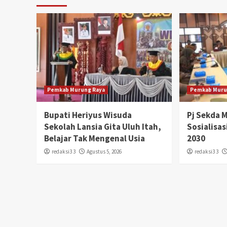
Pemkab Murung Raya
Pemkab Muru
Bupati Heriyus Wisuda
Pj Sekda 
Sekolah Lansia Gita Uluh Itah,
Sosialisa
Belajar Tak Mengenal Usia
2030
redaksi3 3
Agustus 5, 2026
redaksi3 3