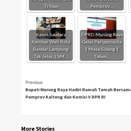
Triliun
Pemprov…
Kasus Saudara
DPRD Murung Raya
Kembar Wali Kota
Gelar Paripurna Ke
Bandar Lampung
1 Masa Sidang 1
Tak Jelas, LSM…
Tahun…
Continue
Previous
Bupati Murung Raya Hadiri Ramah Tamah Bersam
Reading
Pemprov Kalteng dan Komisi V DPR RI
More Stories