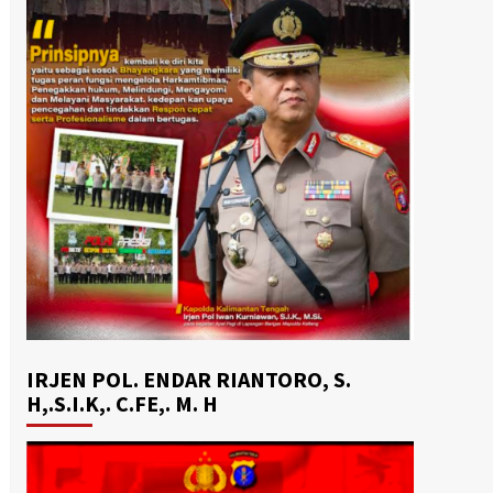
IRJEN POL. ENDAR RIANTORO, S.
H,.S.I.K,. C.FE,. M. H