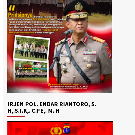
IRJEN POL. ENDAR RIANTORO, S.
H,.S.I.K,. C.FE,. M. H