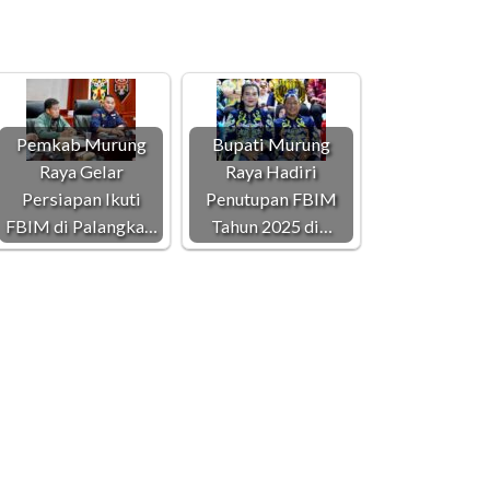
Pemkab Murung
Bupati Murung
Raya Gelar
Raya Hadiri
Persiapan Ikuti
Penutupan FBIM
FBIM di Palangka…
Tahun 2025 di…