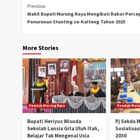
Continue
Previous
Wakil Bupati Murung Raya Mengikuti Rakor Perce
Reading
Penurunan Stunting se-Kalteng Tahun 2025
More Stories
Pemkab Murung Raya
Pemkab Muru
Bupati Heriyus Wisuda
Pj Sekda 
Sekolah Lansia Gita Uluh Itah,
Sosialisa
Belajar Tak Mengenal Usia
2030