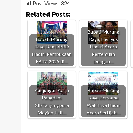
Post Views:
324
Related Posts:
Bupati Murung
Bupati Murung
Raya, Heriyus
Raya Dan DPRD
Hadiri Acara
Hadiri Pembukaan
Pertemuan
FBIM 2025 di…
Dengan…
Kunjungan Kerja
Bupati Murung
Pangdam
Raya Bersama
XII/Tanjungpura
Wakilnya Hadir
Mayjen TNI…
Acara Sertijab…