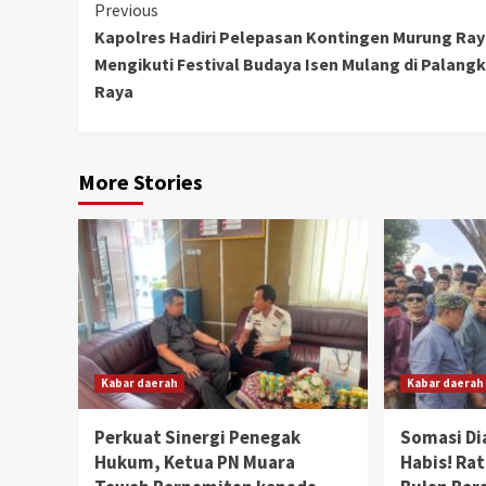
Continue
Previous
Kapolres Hadiri Pelepasan Kontingen Murung Ra
Reading
Mengikuti Festival Budaya Isen Mulang di Palang
Raya
More Stories
Kabar daerah
Kabar daerah
Perkuat Sinergi Penegak
Somasi Di
Hukum, Ketua PN Muara
Habis! Ra