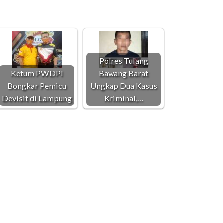
Polres Tulang
Ketum PWDPI
Bawang Barat
Bongkar Pemicu
Ungkap Dua Kasus
Devisit di Lampung
Kriminal,…