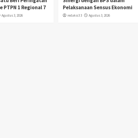
satu Beri Peringatan
Sinergi dengan BPS dalam
Ke PTPN 1 Regional 7
Pelaksanaan Sensus Ekonomi
Agustus 3, 2026
redaksi3 3
Agustus 3, 2026