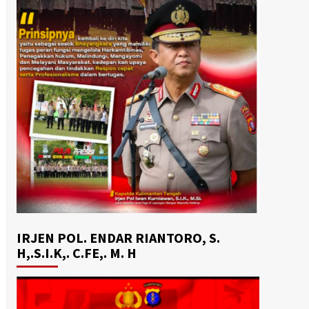
IRJEN POL. ENDAR RIANTORO, S.
H,.S.I.K,. C.FE,. M. H