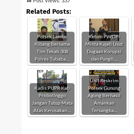
Post Views:
337
Related Posts:
Polsek Lambu
Ketum PWDPI
Kibang Bersama
Minta Kajati Usut
Tim Tekab 308
Dugaan Korupsi
Polres Tubaba…
dan Pungli…
Unit Reskrim
Kadis PUPR Kab
Polsek Gunung
Probolinggo
Agung Berhasil
Jangan Tutup Mata
Amankan
Atas Kerusakan…
Tersangka…