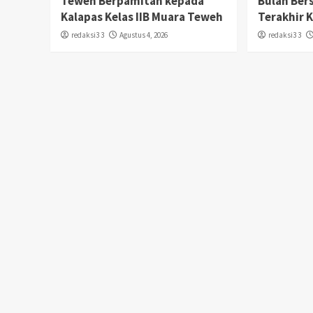
Teweh Berpamitan kepada
Bulan Ber
Kalapas Kelas IIB Muara Teweh
Terakhir 
redaksi3 3
Agustus 4, 2026
redaksi3 3