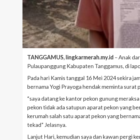
TANGGAMUS, lingkarmerah.my.id
– Anak da
Pulaupanggung Kabupaten Tanggamus, di lapo
Pada hari Kamis tanggal 16 Mei 2024 sekira j
bernama Yogi Prayoga hendak meminta surat 
“saya datang ke kantor pekon gunung meraks
pekon tidak ada satupun aparat pekon yang be
kerumah salah satu aparat pekon yang bernama
tekad” Jelasnya.
Lanjut Hari, kemudian saya dan kawan pergi ke