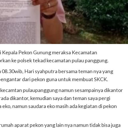
ri Kepala Pekon Gunung meraksa Kecamatan
rkan ke polsek tekad kecamatan pulau panggung.
am 08.30wib, Hari syahputra bersama teman nya yang
pengantar dari pekon guna untuk membuat SKCK.
a kecamtan pulaupanggung namun sesampainya dikantor
rada dikantor, kemudian saya dan teman saya pergi
 eko, namun saudara eko masih ada kegiatan di pekon
rumah aparat pekon yang lain nya namun tidak bisa juga