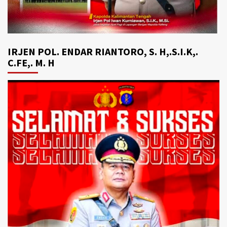
IRJEN POL. ENDAR RIANTORO, S. H,.S.I.K,.
C.FE,. M. H