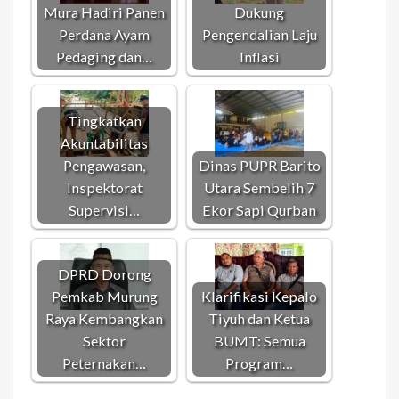
Mura Hadiri Panen
Dukung
Perdana Ayam
Pengendalian Laju
Pedaging dan…
Inflasi
Tingkatkan
Akuntabilitas
Pengawasan,
Dinas PUPR Barito
Inspektorat
Utara Sembelih 7
Supervisi…
Ekor Sapi Qurban
DPRD Dorong
Pemkab Murung
Klarifikasi Kepalo
Raya Kembangkan
Tiyuh dan Ketua
Sektor
BUMT: Semua
Peternakan…
Program…