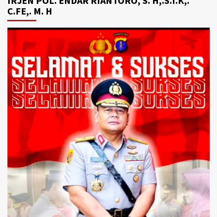
IRJEN POL. ENDAR RIANTORO, S. H,.S.I.K,.
C.FE,. M. H