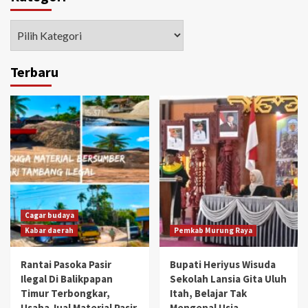
Kategori
Terbaru
Cagar budaya
Kabar daerah
Pemkab Murung Raya
Rantai Pasoka Pasir
Bupati Heriyus Wisuda
Ilegal Di Balikpapan
Sekolah Lansia Gita Uluh
Timur Terbongkar,
Itah, Belajar Tak
Usaha Jual Material Pasir
Mengenal Usia