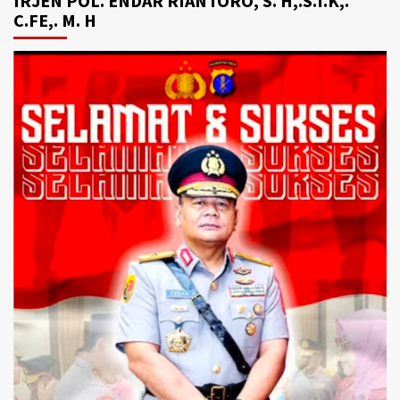
IRJEN POL. ENDAR RIANTORO, S. H,.S.I.K,.
C.FE,. M. H