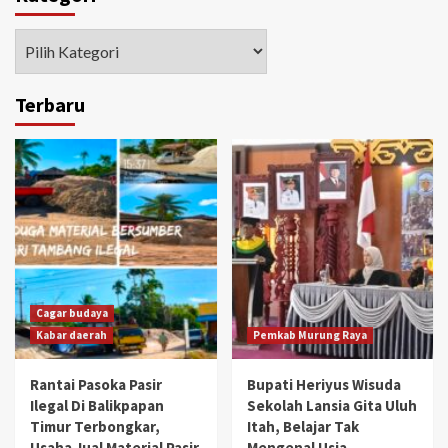
Kategori
Terbaru
Cagar budaya
Kabar daerah
Pemkab Murung Raya
Rantai Pasoka Pasir
Bupati Heriyus Wisuda
Ilegal Di Balikpapan
Sekolah Lansia Gita Uluh
Timur Terbongkar,
Itah, Belajar Tak
Usaha Jual Material Pasir
Mengenal Usia