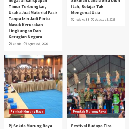
Ilegal Di Balikpapan
Sekolah Lansia Gita Uluh
Timur Terbongkar,
Itah, Belajar Tak
Usaha Jual Material Pasir
Mengenal Usia
Tanpa Izin Jadi Pintu
redaksi3 3
Agustus 5, 2026
Masuk Kerusakan
Lingkungan Dan
Kerugian Negara
admin
Agustus 8, 2026
Pemkab Murung Raya
Pemkab Murung Raya
Pj Sekda Murung Raya
Festival Budaya Tira