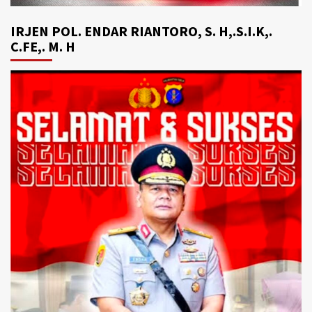
IRJEN POL. ENDAR RIANTORO, S. H,.S.I.K,.
C.FE,. M. H