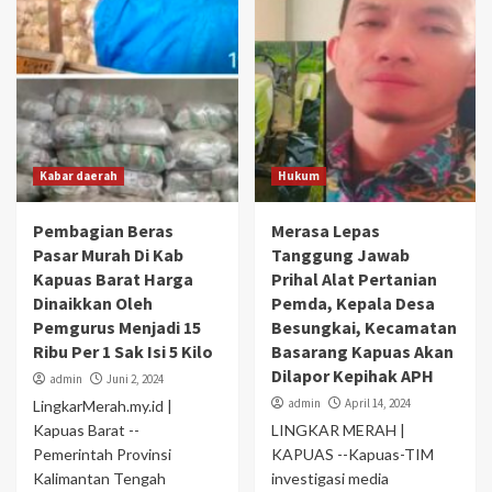
Kabar daerah
Hukum
Pembagian Beras
Merasa Lepas
Pasar Murah Di Kab
Tanggung Jawab
Kapuas Barat Harga
Prihal Alat Pertanian
Dinaikkan Oleh
Pemda, Kepala Desa
Pemgurus Menjadi 15
Besungkai, Kecamatan
Ribu Per 1 Sak Isi 5 Kilo
Basarang Kapuas Akan
Dilapor Kepihak APH
admin
Juni 2, 2024
admin
April 14, 2024
LingkarMerah.my.id |
Kapuas Barat --
LINGKAR MERAH |
Pemerintah Provinsi
KAPUAS --Kapuas-TIM
Kalimantan Tengah
investigasi media