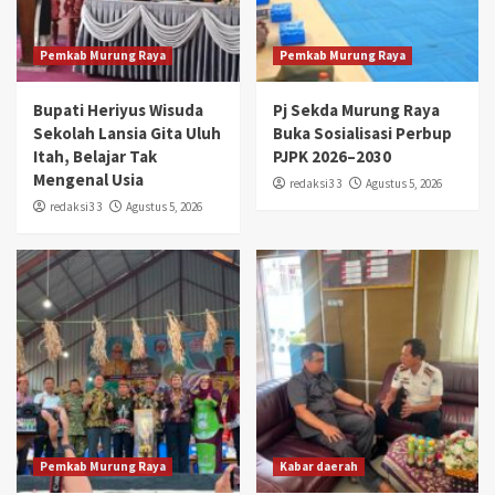
Pemkab Murung Raya
Pemkab Murung Raya
Bupati Heriyus Wisuda
Pj Sekda Murung Raya
Sekolah Lansia Gita Uluh
Buka Sosialisasi Perbup
Itah, Belajar Tak
PJPK 2026–2030
Mengenal Usia
redaksi3 3
Agustus 5, 2026
redaksi3 3
Agustus 5, 2026
Pemkab Murung Raya
Kabar daerah