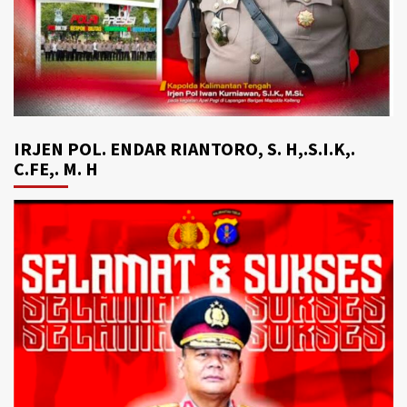
IRJEN POL. ENDAR RIANTORO, S. H,.S.I.K,.
C.FE,. M. H