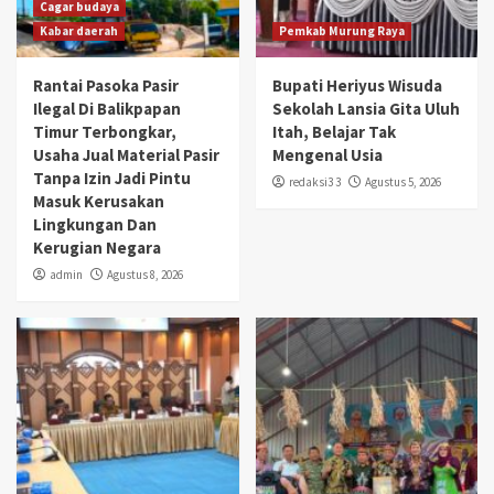
Cagar budaya
Kabar daerah
Pemkab Murung Raya
Rantai Pasoka Pasir
Bupati Heriyus Wisuda
Ilegal Di Balikpapan
Sekolah Lansia Gita Uluh
Timur Terbongkar,
Itah, Belajar Tak
Usaha Jual Material Pasir
Mengenal Usia
Tanpa Izin Jadi Pintu
redaksi3 3
Agustus 5, 2026
Masuk Kerusakan
Lingkungan Dan
Kerugian Negara
admin
Agustus 8, 2026