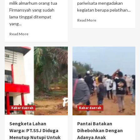
milik almarhum orang tua
pariwisata mengadakan
Firmansyah yang sudah
kegiatan berupa pelatihan...
lama tinggal ditempat
Read More
yang...
Read More
Kabar daerah
Kabar daerah
Sengketa Lahan
Pantai Batakan
Warga: PT.SSJ Diduga
Dihebohkan Dengan
Menutup Nutupi Untuk
Adanya Anak