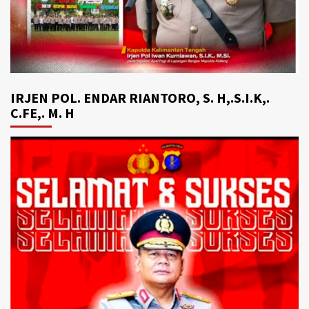
IRJEN POL. ENDAR RIANTORO, S. H,.S.I.K,.
C.FE,. M. H