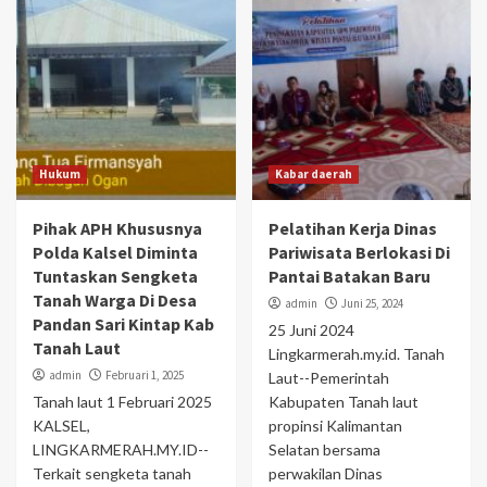
Hukum
Kabar daerah
Pihak APH Khususnya
Pelatihan Kerja Dinas
Polda Kalsel Diminta
Pariwisata Berlokasi Di
Tuntaskan Sengketa
Pantai Batakan Baru
Tanah Warga Di Desa
admin
Juni 25, 2024
Pandan Sari Kintap Kab
25 Juni 2024
Tanah Laut
Lingkarmerah.my.id. Tanah
admin
Februari 1, 2025
Laut--Pemerintah
Tanah laut 1 Februari 2025
Kabupaten Tanah laut
KALSEL,
propinsi Kalimantan
LINGKARMERAH.MY.ID--
Selatan bersama
Terkait sengketa tanah
perwakilan Dinas