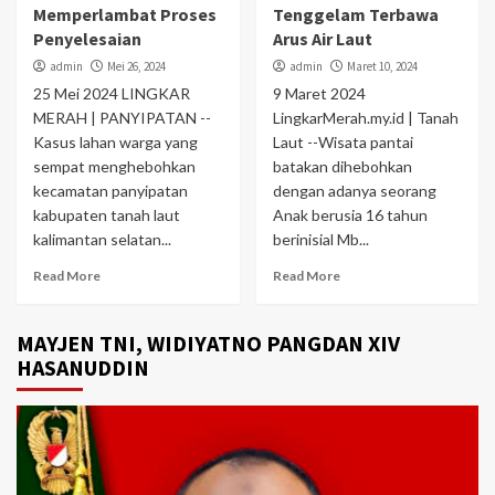
Memperlambat Proses
Tenggelam Terbawa
Penyelesaian
Arus Air Laut
admin
Mei 26, 2024
admin
Maret 10, 2024
25 Mei 2024 LINGKAR
9 Maret 2024
MERAH | PANYIPATAN --
LingkarMerah.my.id | Tanah
Kasus lahan warga yang
Laut --Wisata pantai
sempat menghebohkan
batakan dihebohkan
kecamatan panyipatan
dengan adanya seorang
kabupaten tanah laut
Anak berusia 16 tahun
kalimantan selatan...
berinisial Mb...
Read More
Read More
MAYJEN TNI, WIDIYATNO PANGDAN XIV
HASANUDDIN