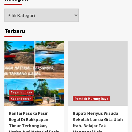
Kategori
Terbaru
Cagar budaya
Kabar daerah
Pemkab Murung Raya
Rantai Pasoka Pasir
Bupati Heriyus Wisuda
Ilegal Di Balikpapan
Sekolah Lansia Gita Uluh
Timur Terbongkar,
Itah, Belajar Tak
Usaha Jual Material Pasir
Mengenal Usia