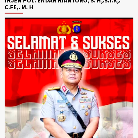
IRJEN POL. ENDAR RIANTORO, S. H,.S.I.K,.
C.FE,. M. H