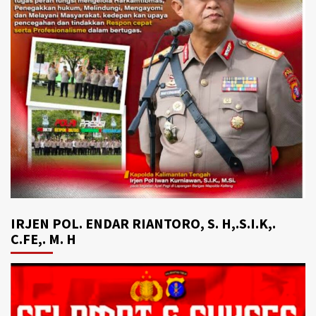
IRJEN POL. ENDAR RIANTORO, S. H,.S.I.K,.
C.FE,. M. H