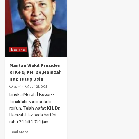
Nasional
Mantan Wakil Presiden
RI Ke 9, KH. DR,Hamzah
Haz Tutup Usia
admin
Juli 24, 2024
LingkarMerah | Bogor--
Innalillahi wainna ilaihi
roji’un. Telah wafat KH. Dr.
Hamzah Haz pada hari ini
rabu 24 juli 2024 jam...
Read More