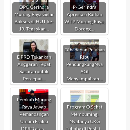
DPC Gerindra
P-Gerindra
Murung Raya Gelar
Apresiasi Raihan
Baksos di HUT ke-
WTP Murung Raya,
18, Tegaskan…
Dorong…
Dihadapan Puluhan
DPRD Tekankan
Ribu
Anggaran Tepat
PendungkungNya
Sasaran untuk
AGI
Percepat…
Menyampaikan…
Pemkab Murung
Raya Jawab
Program Q Sehat
Pemandangan
Membuming,
Umum Fraksi
Nyatanya CKG
DPRD atas…
Tubaba di Posisi…