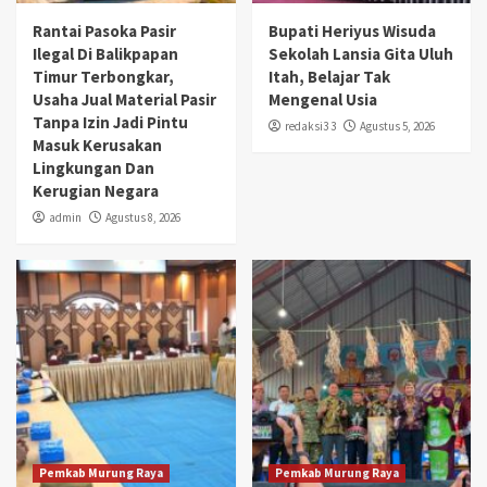
Rantai Pasoka Pasir
Bupati Heriyus Wisuda
Ilegal Di Balikpapan
Sekolah Lansia Gita Uluh
Timur Terbongkar,
Itah, Belajar Tak
Usaha Jual Material Pasir
Mengenal Usia
Tanpa Izin Jadi Pintu
redaksi3 3
Agustus 5, 2026
Masuk Kerusakan
Lingkungan Dan
Kerugian Negara
admin
Agustus 8, 2026
Pemkab Murung Raya
Pemkab Murung Raya