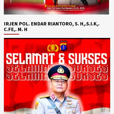
IRJEN POL. ENDAR RIANTORO, S. H,.S.I.K,.
C.FE,. M. H