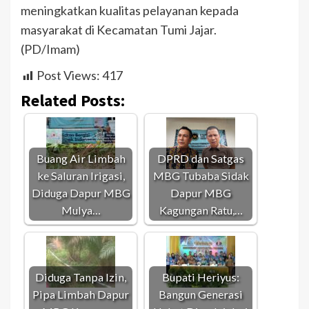
meningkatkan kualitas pelayanan kepada
masyarakat di Kecamatan Tumi Jajar.
(PD/Imam)
Post Views:
417
Related Posts:
Buang Air Limbah
DPRD dan Satgas
ke Saluran Irigasi,
MBG Tubaba Sidak
Diduga Dapur MBG
Dapur MBG
Mulya…
Kagungan Ratu,…
Diduga Tanpa Izin,
Bupati Heriyus:
Pipa Limbah Dapur
Bangun Generasi