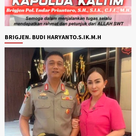
BRIGJEN. BUDI HARYANTO.S.IK.M.H