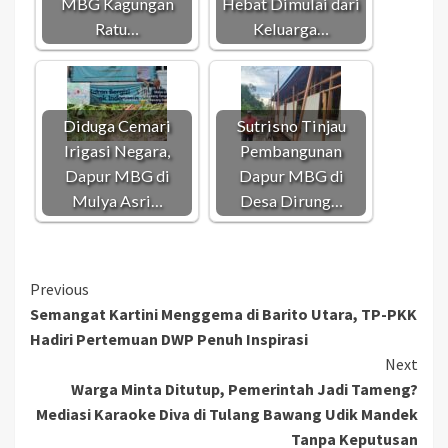
MBG Kagungan
Hebat Dimulai dari
Ratu…
Keluarga…
Diduga Cemari
Sutrisno Tinjau
Irigasi Negara,
Pembangunan
Dapur MBG di
Dapur MBG di
Mulya Asri…
Desa Dirung…
Continue
Previous
Semangat Kartini Menggema di Barito Utara, TP-PKK
Reading
Hadiri Pertemuan DWP Penuh Inspirasi
Next
Warga Minta Ditutup, Pemerintah Jadi Tameng?
Mediasi Karaoke Diva di Tulang Bawang Udik Mandek
Tanpa Keputusan